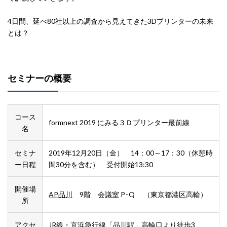
4日間、延べ80社以上の調査から見えてきた3Dプリンターの未来
とは？
セミナーの概要
コース
formnext 2019 にみる３Ｄプリンター最前線
名
セミナ
2019年12月20日（金） 14：00～17：30（休憩時
ー日程
間30分を含む） 受付開始13:30
開催場
AP品川
9階 会議室 P･Q （東京都港区高輪）
所
アクセ
JR線・京浜急行線「品川駅」高輪口より徒歩3