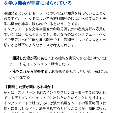
を学ぶ機会が非常に限られている
液開発者といえどもヘッドについて深い知識を持っていることが
必要ですが、ヘッドについて液材料開発の観点から必要なことを
学ぶ機会が非常に限られているということです。
インクジェットを文字や画像の印刷分野以外の産業分野へ応用し
ていくには、なんと言っても、要となるのはインクジェットヘッ
ドで安定吐出が可能な液の開発です。液開発については大きく分
類すると以下のようなケースが考えられます。
・開発した液が既にある
：ある機能を実現できる液がすでにあ
り、これをインクジェット吐出したい
・液をこれから開発する
：ある機能を実現したいが、液はこれ
から開発する
【 開発した液が既にある場合 】
多くは、スクリーン印刷のインキやスピンコーターで既に使われ
ている液をインクジェットで吐出したいということになります。
インクジェットで吐出するには液の粘度をヘッドの適正範囲（仕
様）に合わせるべく、液を希釈するといったことが一般的に行わ