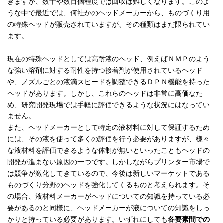
きますが、数十や数百個程度では回収は難しくなります。このよ
うな中で最近では、何社かのヘッドメーカーから、ものづくり用
の特殊ヘッドが販売されていますが、その種類はまだ限られてい
ます。
現在の特殊ヘッドとしては高耐液のヘッド、例えばＮＭＰのよう
な強い溶剤に対する耐性を持つ接着剤が使用されているヘッド
や、ノズルごとの液滴スピードを調整できるＤＰＮ機能を持った
ヘッドがあります。しかし、これらのヘッドは非常に高価なた
め、研究開発現場では手軽に評価できるような状況にはなってい
ません。
また、ヘッドメーカーとして特定の液材料に対して保証するため
には、その液を使って多くの評価を行う必要がありますが、様々
な液材料を評価できるような体制が無いといったこともヘッドの
開発が進まない原因の一つです。しかしながらプリンター市場で
は競争が激化してきているので、今後は新しいマーケットである
ものづくり分野のヘッドを強化してくるものと考えられます。そ
の場合、液材料メーカーがヘッドについての知識を持っている必
要があるのと同様に、ヘッドメーカーが液についての知識をしっ
かりと持っている必要があります。いずれにしても
各要素間での