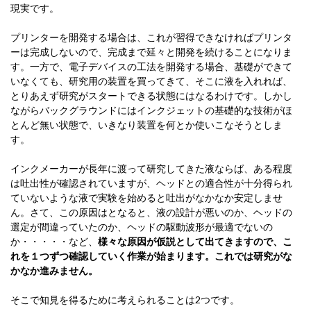
現実です。
プリンターを開発する場合は、これが習得できなければプリンタ
ーは完成しないので、完成まで延々と開発を続けることになりま
す。一方で、電子デバイスの工法を開発する場合、基礎ができて
いなくても、研究用の装置を買ってきて、そこに液を入れれば、
とりあえず研究がスタートできる状態にはなるわけです。しかし
ながらバックグラウンドにはインクジェットの基礎的な技術がほ
とんど無い状態で、いきなり装置を何とか使いこなそうとしま
す。
インクメーカーが長年に渡って研究してきた液ならば、ある程度
は吐出性が確認されていますが、ヘッドとの適合性が十分得られ
ていないような液で実験を始めると吐出がなかなか安定しませ
ん。さて、この原因はとなると、液の設計が悪いのか、ヘッドの
選定が間違っていたのか、ヘッドの駆動波形が最適でないの
か・・・・・など、
様々な原因が仮説として出てきますので、こ
れを１つずつ確認していく作業が始まります。これでは研究がな
かなか進みません。
そこで知見を得るために考えられることは2つです。