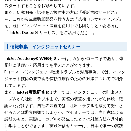
スタートすることをお勧めしています。
また、研究開発・試作をご検討中の方は「受託実験サービス」
を、これから生産装置開発を行う方は「技術コンサルティング」
を、既にインクジェット装置を使用中でお困りごとのある方は
「 InkJet Doctor® サービス」をご活用ください。
情報収集：インクジェットセミナー
InkJet Academy® WEBセミナー
は、AからFコースまであり、体
系的に基礎から応用までを学ぶことができます。
Fコース「インクジェット吐出トラブルと対策事例」では、インク
ジェット技術の要である信頼性確保のための対策についてご紹介
しています。
また、
InkJet実践研修セミナー
では、インクジェットの吐出メカ
ニズムから吐出トラブルまで、実際の装置を用いながら体験・確
認いただけます。自社の装置では、吐出トラブルを敢えて発生さ
せることは通常困難でしょうが、本セミナーでは、専門家による
説明のもと、実際にトラブルが発生したときの対策方法を具体的
に学ぶことができます。実践研修セミナーは、日本で唯一の実践