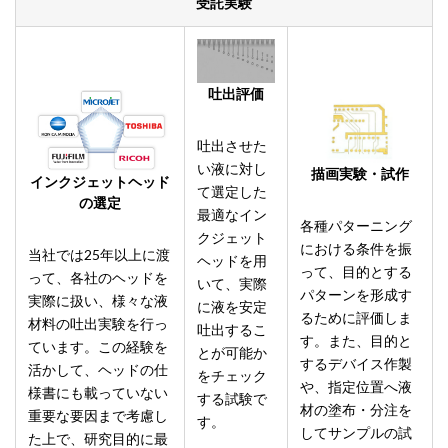
受託実験
吐出評価
吐出させた
い液に対し
描画実験・試作
インクジェットヘッド
て選定した
の選定
最適なイン
各種パターニング
クジェット
における条件を振
当社では25年以上に渡
ヘッドを用
って、目的とする
って、各社のヘッドを
いて、実際
パターンを形成す
実際に扱い、様々な液
に液を安定
るために評価しま
材料の吐出実験を行っ
吐出するこ
す。また、目的と
ています。この経験を
とが可能か
するデバイス作製
活かして、ヘッドの仕
をチェック
や、指定位置へ液
様書にも載っていない
する試験で
材の塗布・分注を
重要な要因まで考慮し
す。
してサンプルの試
た上で、研究目的に最