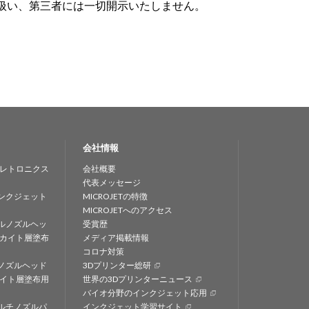
取扱い、第三者には一切開示いたしません。
会社情報
レトロニクス
会社概要
代表メッセージ
ンクジェット
MICROJETの特徴
MICROJETへのアクセス
ルノズルヘッ
受賞歴
カイト層塗布
メディア掲載情報
コロナ対策
ノズルヘッド
3Dプリンター総研
イト層塗布用
世界の3Dプリンターニュース
バイオ分野のインクジェット応用
ルチノズルパ
インクジェット学習サイト