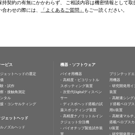
保持契約の有無にかかわらず、 ご相談内容は機密情報として
い合わせの際には、
「よくあるご質問」
もご一読ください。
サービス
機器・ソフトウェア
ジェットヘッドの選定
バイオ用機器
プリンテッドエ
価
高精度・ピコリットル
用機器
験・試作
スポッティング装置
研究開発用イ
察・接触角測定
次世代Digitalディスペン
装置
ンタル
サー
高耐液シング
援・コンサルティング
ディスポヘッド搭載の試
ド搭載ペロブス
薬スポッティング装置
用IJ装置
高精度ナノリットルイン
高耐液マルチ
クジェットヘッド
クジェット分注機
搭載ペロブスカ
ルノズルヘッド
バイオチップ製造試作装
IJ装置
置
研究開発用マ