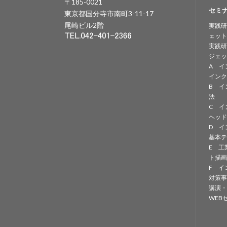
〒185-0021
セミ
東京都国分寺市南町3-11-17
尾崎ビル2階
実践研
ェット
実践研
ジェッ
A イ
インク
B イ
法
C イ
ヘッド
D イ
基本テ
E 工
ト描画
F イ
対策事
講演・
WEB