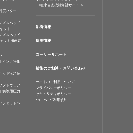
3D極小自動接触角計サイト
精度パターニ
ノズルヘッド
新着情報
キット
ノズルヘッド
採用情報
ェット描画装
ユーザーサポート
ト
トインク評価
技術のご相談・お問い合わせ
ヘッド洗浄装
サイトのご利用について
ソフトウェア
プライバシーポリシー
ト実験用圧力
セキュリティポリシー
Free Wi-Fi 利用規約
クジェットヘ