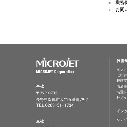
※ 機密
※ お問
技術
インク
吐出評
描画実
本社
着滴観
装置レ
〒399-0732
技術支
長野県塩尻市大門五番町79-2
イン
シング
支社