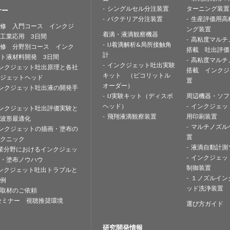
シングルセル分注装置
ターニング装置
ナー
バクテリア分注装置
生産評価用高
修 入門コース インクジ
ング装置
着滴・液滴観察機器
工業応用 3日間
高粘度マルチ
IJ着滴解析&局所接触角
修 分野別コース インク
搭載 吐出評価
計
ト液材料開発 3日間
高粘度マルチ
インクジェット吐出実験
ンクジェット吐出原理と各社
搭載 インクジ
キット （ピコリットル
ジェットヘッド
置
オーダー）
ンクジェット吐出液の開発手
IJ実験キット（ディスポ
周辺機器・ソフ
ヘッド）
インクジェッ
ンクジェット吐出評価実験と
飛翔液滴観察装置
用印刷装置
波形最適化
マルチノズル
ンクジェットの描画・塗布の
置
クニック
液滴自動計測
業分野におけるインクジェッ
インクジェッ
・塗布ノウハウ
制御装置
ンクジェット吐出トラブルと
１ノズルイン
例
ッド洗浄装置
取材のご依頼
セミナー 視聴推奨環境
選び方ガイド
研究開発情報