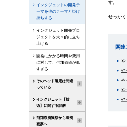
す。
インクジェットの開発テ
ーマを他のテーマと掛け
せっかく
持ちする
インクジェット開発プロ
ジェクトを大々的に立ち
上げる
関連
開発にかかる時間や費用
や
に対して、付加価値が低
すぎる
や
や
そのヘッド選定は間違
っている
や
や
インクジェット【技
術】に関する誤解
飛翔液滴観察から着滴
観察へ