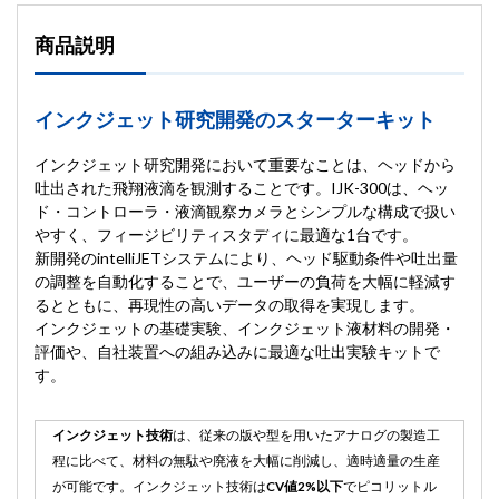
商品説明
インクジェット研究開発のスターターキット
インクジェット研究開発において重要なことは、ヘッドから
吐出された飛翔液滴を観測することです。IJK-300は、ヘッ
ド・コントローラ・液滴観察カメラとシンプルな構成で扱い
やすく、フィージビリティスタディに最適な1台です。
新開発のintelliJETシステムにより、ヘッド駆動条件や吐出量
の調整を自動化することで、ユーザーの負荷を大幅に軽減す
るとともに、再現性の高いデータの取得を実現します。
インクジェットの基礎実験、インクジェット液材料の開発・
評価や、自社装置への組み込みに最適な吐出実験キットで
す。
インクジェット技術
は、従来の版や型を用いたアナログの製造工
程に比べて、材料の無駄や廃液を大幅に削減し、適時適量の生産
が可能です。インクジェット技術は
CV値2%以下
でピコリットル