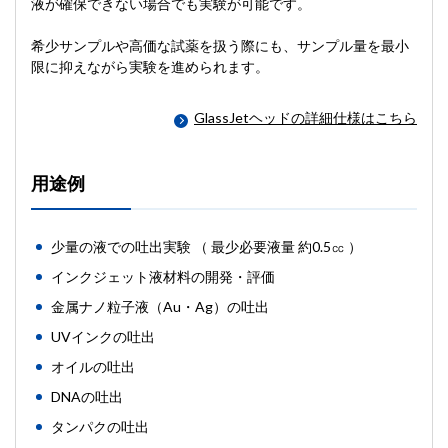
液が確保できない場合でも実験が可能です。
希少サンプルや高価な試薬を扱う際にも、サンプル量を最小
限に抑えながら実験を進められます。
GlassJetヘッドの詳細仕様はこちら
用途例
少量の液での吐出実験 （ 最少必要液量 約0.5㏄ ）
インクジェット液材料の開発・評価
金属ナノ粒子液（Au・Ag）の吐出
UVインクの吐出
オイルの吐出
DNAの吐出
タンパクの吐出