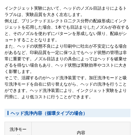
インクジェット実験において、ヘッドのノズル目詰まりによるト
ラブルは、実験品質を大きく左右します。
例えば、プリンテッドエレクトロ二クス分野の配線形成にインク
ジェットを応用した場合、1本でも目詰まりしたノズルが存在する
と、そのノズルを使わずにパターンを形成しない限り、配線がシ
ョートすることとなります。
また、ヘッドの状態不良により印刷中に吐出が不安定になる場合
があるなど、印刷品質を一定に保つ上でもヘッド状態の管理は非
常に重要です。ノズル目詰まりの具合によってはヘッドを破棄せ
ざるを得ない場合もあり、ヘッド状態は実験効率やコストに大き
く影響します。
そこで、活躍するのがヘッド洗浄装置です。加圧洗浄モードと吸
引洗浄モードを自在に切り替えながら、ヘッドの洗浄を行うこと
ができます。ヘッド洗浄装置により、インクジェット実験をより
円滑に、より低コストに行うことができます。
ヘッド洗浄内容（循環タイプの場合）
洗浄モー
内容