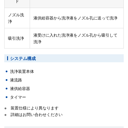
ド
ノズル洗
液供給容器から洗浄液をノズル孔に送って洗浄
浄
液受けに入れた洗浄液をノズル孔から吸引して
吸引洗浄
洗浄
システム構成
洗浄装置本体
液流路
液供給容器
タイマー
※ 装置仕様により異なります
※ 詳細はお問い合わせください