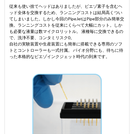
従来も使い捨てヘッドはありましたが、ピエゾ素子を含むヘ
ッド全体を交換するため、ランニングコストは結局高くつい
てしまいました。しかし今回のPipeJetはPipe部分のみ簡単交
換。ランニングコストを従来にくらべて大幅にカット。しか
も必要な液量は数マイクロリットル。 液種毎に交換できるの
で、洗浄不要、コンタミリスク0。
自社の実験装置や生産装置にも簡単に搭載できる専用のソフ
トとコントローラーも一式付属。 バイオ分野にも、待ちに待
った本格的なピエゾインクジェット時代の到来です。