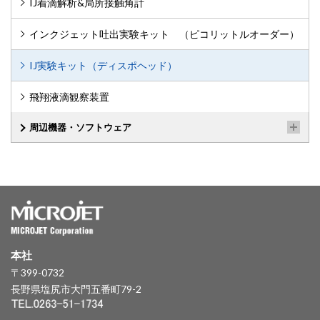
IJ着滴解析&局所接触角計
インクジェット吐出実験キット （ピコリットルオーダー）
IJ実験キット（ディスポヘッド）
飛翔液滴観察装置
周辺機器・ソフトウェア
本社
〒399-0732
長野県塩尻市大門五番町79-2