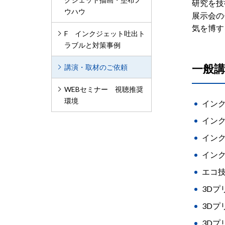
研究を技
ウハウ
展示会の
気を博す
F インクジェット吐出ト
ラブルと対策事例
一般講
講演・取材のご依頼
WEBセミナー 視聴推奨
環境
イン
イン
イン
イン
エコ
3D
3Dプ
3Dプ