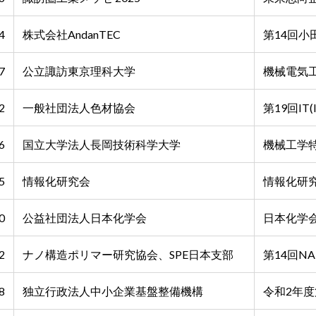
4
株式会社AndanTEC
第14回小
7
公立諏訪東京理科大学
機械電気
2
一般社団法人色材協会
第19回IT(I
6
国立大学法人長岡技術科学大学
機械工学
5
情報化研究会
情報化研
0
公益社団法人日本化学会
日本化学会
2
ナノ構造ポリマー研究協会、SPE日本支部
第14回N
8
独立行政法人中小企業基盤整備機構
令和2年度