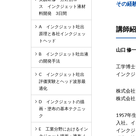
その経
ス インクジェット液材
料開発 3日間
A インクジェット吐出
講師紹
原理と各社インクジェッ
トヘッド
山口 修
B インクジェット吐出液
の開発手法
工学博士
インクジ
C インクジェット吐出
評価実験とヘッド波形最
適化
株式会社
株式会社
D インクジェットの描
画・塗布の基本テクニッ
1957
ク
入社。イ
E 工業分野におけるイン
インクジ
クジェット描画・塗布ノ