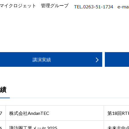
社マイクロジェット 管理グループ
講演実績
績
7
株式会社AndanTEC
第18回R
6
諏訪圏工業メッセ 2025
未来志向