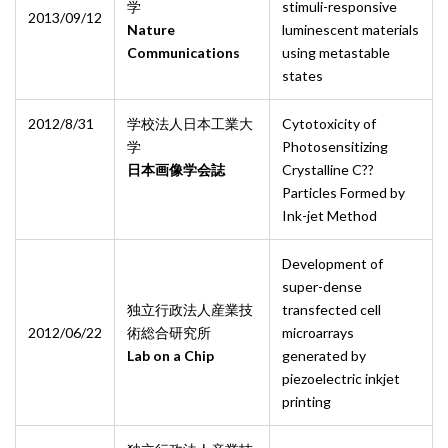
学
stimuli-responsive
2013/09/12
Nature
luminescent materials
Communications
using metastable
states
2012/8/31
学校法人日本工業大
Cytotoxicity of
学
Photosensitizing
日本画像学会誌
Crystalline C??
Particles Formed by
Ink-jet Method
Development of
super-dense
独立行政法人産業技
transfected cell
2012/06/22
術総合研究所
microarrays
Lab on a Chip
generated by
piezoelectric inkjet
printing