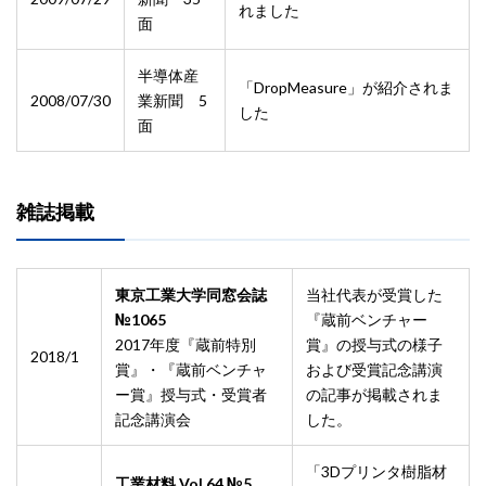
れました
面
半導体産
「DropMeasure」が紹介されま
2008/07/30
業新聞 5
した
面
雑誌掲載
東京工業大学同窓会誌
当社代表が受賞した
№1065
『蔵前ベンチャー
2017年度『蔵前特別
賞』の授与式の様子
2018/1
賞』・『蔵前ベンチャ
および受賞記念講演
ー賞』授与式・受賞者
の記事が掲載されま
記念講演会
した。
「3Dプリンタ樹脂材
工業材料 Vol.64 №5