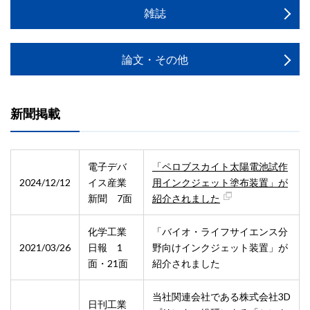
雑誌
論文・その他
新聞掲載
電子デバ
「ペロブスカイト太陽電池試作
2024/12/12
イス産業
用インクジェット塗布装置」が
新聞 7面
紹介されました
化学工業
「バイオ・ライフサイエンス分
2021/03/26
日報 1
野向けインクジェット装置」が
面・21面
紹介されました
当社関連会社である株式会社3D
日刊工業