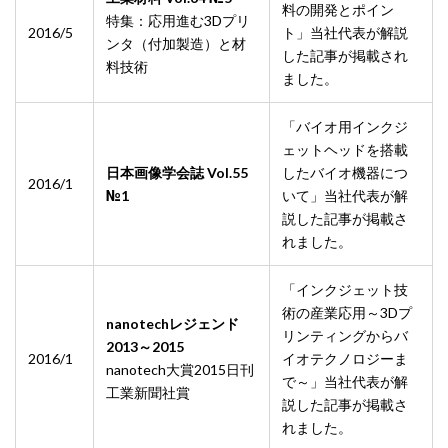
料の開発とポイン
特集：応用進む3Dプリ
2016/5
ト」当社代表が解説
ンタ（付加製造）と材
した記事が掲載され
料技術
ました。
「バイオ用インクジ
ェットヘッドを搭載
日本画像学会誌 Vol.55
したバイオ機器につ
2016/1
№1
いて」当社代表が解
説した記事が掲載さ
れました。
「インクジェット技
術の産業応用～3Dプ
nanotechレジェンド
リンティングからバ
2013～2015
2016/1
イオテクノロジーま
nanotech大賞2015日刊
で～」当社代表が解
工業新聞社賞
説した記事が掲載さ
れました。