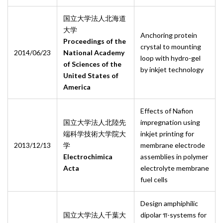
国立大学法人北海道
大学
Anchoring protein
Proceedings of the
crystal to mounting
2014/06/23
National Academy
loop with hydro-gel
of Sciences of the
by inkjet technology
United States of
America
Effects of Nafion
国立大学法人北陸先
impregnation using
端科学技術大学院大
inkjet printing for
2013/12/13
学
membrane electrode
Electrochimica
assemblies in polymer
Acta
electrolyte membrane
fuel cells
Design amphiphilic
国立大学法人千葉大
dipolar π-systems for