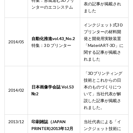
特集：形成進む3Dプリ
表の記事が掲載され
ンターのエコシステム
ました
インクジェット式3Ｄ
プリンターの材料開
自動化推進vol.43_No.2
発と開発用実験装置
2014/05
特集：3Ｄプリンター
「MateriART-3D」に
関する記事が掲載さ
れました
「3Dプリンティング
技術とこれからの日
日本画像学会誌 Vol.53
本のものづくりにつ
2014/02
№2
いて」当社代表が解
説した記事が掲載さ
れました。
2013/12
印刷雑誌（JAPAN
当社代表による「イ
PRINTER)2013年12月
ンクジェット技術に