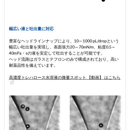
幅広い液と吐出量に対応
豊富なヘッドラインナップにより、10～1000 pL/dropという
幅広い吐出量を実現し、表面張力20～70mN/m、粘度0.5～
40mPa・sの液を安定して吐出することが可能です。
ヘッド流路はガラスとテフロンのみで構成されており、高い
耐薬品性を備えています。
高濃度トレハロース水溶液の微量スポット 【動画】 はこちら