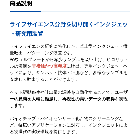
商品説明
ライフサイエンス分野を切り開くインクジェッ
ト研究用装置
ライフサイエンス研究に特化した、卓上型インクジェット微
量吐出・パターニング装置です。
96ウェルプレートから希少サンプルを吸い上げ、ピコリット
ルの液滴を
非接触かつ高精度
に吐出。専用インクジェットヘ
ッドにより、タンパク・抗体・細胞など、多様なサンプルを
安定して吐出することができます。
ヘッド駆動条件や吐出量の調整を自動化することで、
ユーザ
ーの負荷を大幅に軽減
し、
再現性の高いデータの取得
を実現
します。
バイオチップ・バイオセンサー・化合物スクリーニングな
ど、幅広いアプリケーションに対応し、インクジェットによ
る次世代の実験環境を提供します。