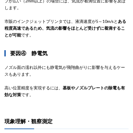
プが広い（2mm以上）の場合には、気流が着滴位置に影響を及ぼ
します。
市販のインクジェットプリンタでは、液滴速度が5～10m/sと
ある
程度高速であるため、気流の影響をほとんど受けずに着滴するこ
とが可能
です。
要因④ 静電気
ノズル面の濡れ以外にも静電気が飛翔曲がりに影響を与えるケー
スもあります。
高い位置精度を実現するには、
基板やノズルプレートの除電も有
効な対策
です。
現象理解・観察測定