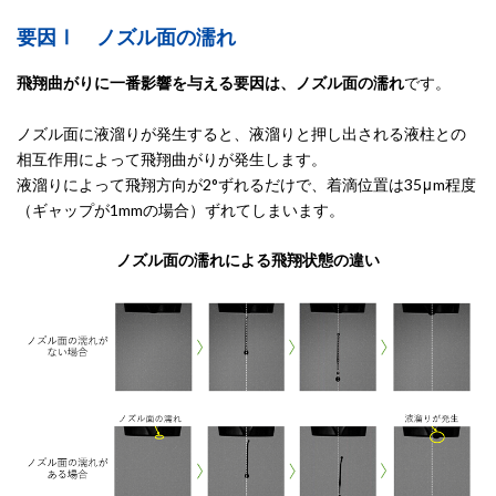
要因Ⅰ ノズル面の濡れ
飛翔曲がりに一番影響を与える要因は、ノズル面の濡れ
です。
ノズル面に液溜りが発生すると、液溜りと押し出される液柱との
相互作用によって飛翔曲がりが発生します。
液溜りによって飛翔方向が2°ずれるだけで、着滴位置は35μm程度
（ギャップが1mmの場合）ずれてしまいます。
ノズル面の濡れによる飛翔状態の違い