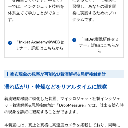
ーでは、インクジェット技術を
習得し、あなたの研究開
体系立てて学ぶことができま
発に実践するためのプロ
す。
グラムです。
「InkJet実践研修セミ
「InkJet Academy®WEBセ
ナー」詳細はこちらか
ミナー」詳細はこちらから
ら
塗布現象の観察が可能なIJ着滴解析&局所接触角計
濡れ広がり・乾燥などをリアルタイムに観察
着滴観察機能に特化した装置、マイクロジェット社製インクジェ
ット着滴解析&局所接触角計「DropMeasure」では、吐出＆塗布時
の現象を詳細に観察することができます。
本装置には、真上と真横に高速度カメラを搭載しており、同時に