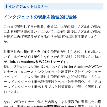
インクジェットセミナー
インクジェットの現象を論理的に理解
これまで説明してきた現象、例えば、上記の図「ノズル面の濡れ
による飛翔状態の違い」において、なぜ吐出後にノズル面の濡れ
た箇所に再び液溜りができるか？を論理的に説明可能でしょう
か。
吐出不具合に繋がるトラブルや飛翔曲がりを引き起こす原因につ
いて、本ページでは紹介しなかった内容も詳しく説明しているの
が、
InkJet Academy® WEBセミナー
です。
特に、各社のノズル面の違いについてはInkJet Academy® WEBセ
ミナーの「Ａコース インクジェット吐出原理と各社インクジェッ
トヘッド」、ノズル面の濡れや飛翔曲がりなどの説明は、「Ｃコ
ース インクジェット吐出評価実験とヘッド波形最適化」や「Ｆコ
ース インクジェット吐出トラブルと対策事例」で詳しく説明して
おります。
なお、WEBセミナーで学んだ内容を、より実践的に習得したい場
合には、実機を使った
InkJet実践研修 セミナー
も用意しておりま