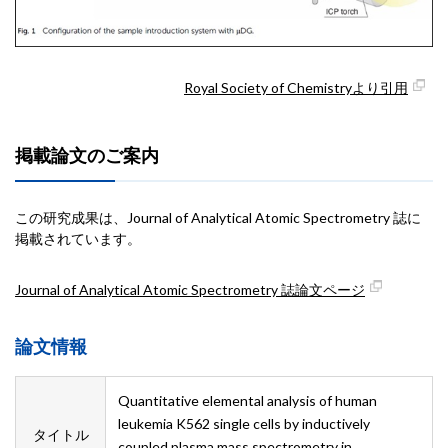
Royal Society of Chemistryより引用
掲載論文のご案内
この研究成果は、Journal of Analytical Atomic Spectrometry 誌に
掲載されています。
Journal of Analytical Atomic Spectrometry 誌論文ページ
論文情報
Quantitative elemental analysis of human
leukemia K562 single cells by inductively
タイトル
coupled plasma mass spectrometry in