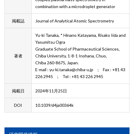
combination with a microdroplet generator
掲載誌
Journal of Analytical Atomic Spectrometry
Yu-ki Tanaka, * Hinano Katayama, Risako Iida and
Yasumitsu Ogra
Graduate School of Pharmaceutical Sciences,
著者
Chiba University, 1-8-1 Inohana, Chuo,
Chiba 260-8675, Japan.
E-mail : yu-ki.tanaka@chiba-u.jp ; Fax : +81 43
226 2945 ; Tel : +81 43 226 2945
掲載⽇
2024年11月25日
DOI
10.1039/d4ja00364k