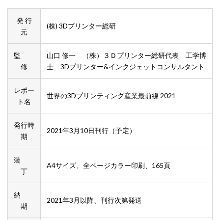
発 行
(株) 3Dプリンター総研
元
監
山口 修一 （株）３Ｄプリンター総研代表 工学博
修
士 3Dプリンター&インクジェットコンサルタント
レポー
世界の3Dプリンティング産業最前線 2021
ト名
発行時
2021年3月10日刊行（予定）
期
装
A4サイズ、全ページカラー印刷、165頁
丁
納
2021年3月以降、刊行次第発送
期