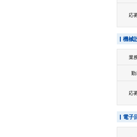
応
機械
業
勤
応
電子