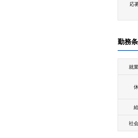
応
勤務条
就
社