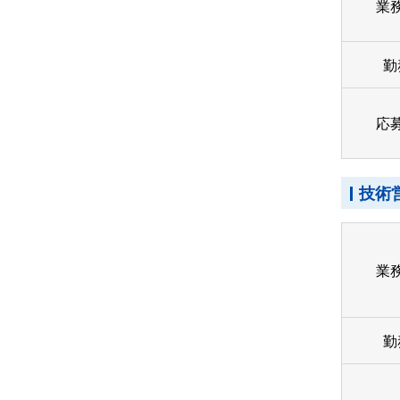
業
勤
応
技術
業
勤