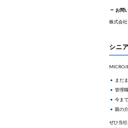
お問
株式会
シニア
MICR
まだ
管理
今ま
親の
ぜひ当社