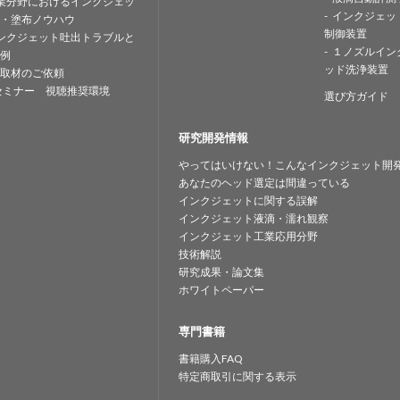
業分野におけるインクジェッ
インクジェッ
・塗布ノウハウ
制御装置
ンクジェット吐出トラブルと
１ノズルイン
例
ッド洗浄装置
取材のご依頼
セミナー 視聴推奨環境
選び方ガイド
研究開発情報
やってはいけない！こんなインクジェット開
あなたのヘッド選定は間違っている
インクジェットに関する誤解
インクジェット液滴・濡れ観察
インクジェット工業応用分野
技術解説
研究成果・論文集
ホワイトペーパー
専門書籍
書籍購入FAQ
特定商取引に関する表示