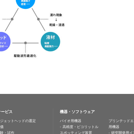
サービス
機器・ソフトウェア
ジェットヘッドの選定
バイオ用機器
プリンテッドエ
価
高精度・ピコリットル
用機器
験・試作
スポッティング装置
研究開発用イ