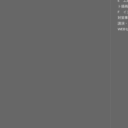
E 工
ト描画
F イ
対策事
講演・
WEB