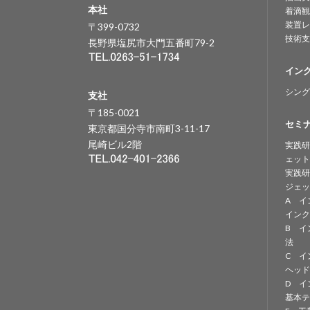
本社
着滴観
装置レ
〒399-0732
技術支
長野県塩尻市大門五番町79-2
イン
シング
支社
〒185-0021
セミ
東京都国分寺市南町3-11-17
尾崎ビル2階
実践研
ェット
実践研
ジェッ
A イ
インク
B イ
法
C イ
ヘッド
D イ
基本テ