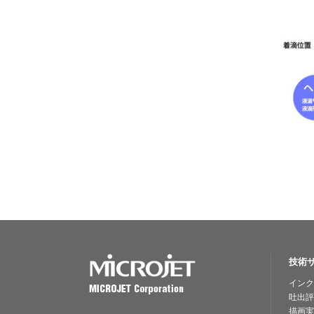
技術
インク
吐出評
描画実