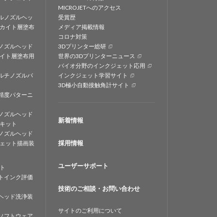
MICROJETへのアクセス
ルノズルヘッ
受賞歴
カイト層塗布
メディア掲載情報
コロナ対策
ノズルヘッド
3Dプリンター総研
イト層塗布用
世界の3Dプリンターニュース
バイオ分野のインクジェット応用
ルチノズルパ
インクジェット学習サイト
3D極小自動接触角計サイト
精度パターニ
ノズルヘッド
新着情報
キット
ノズルヘッド
採用情報
ェット描画装
ユーザーサポート
ト
トインク評価
技術のご相談・お問い合わせ
ヘッド洗浄装
サイトのご利用について
ソフトウェア