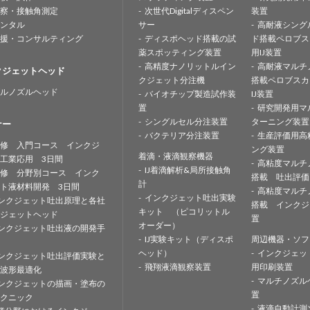
察・接触角測定
次世代Digitalディスペン
装置
ンタル
サー
高耐液シング
援・コンサルティング
ディスポヘッド搭載の試
ド搭載ペロブス
薬スポッティング装置
用IJ装置
高精度ナノリットルイン
高耐液マルチ
クジェットヘッド
クジェット分注機
搭載ペロブスカ
ルノズルヘッド
バイオチップ製造試作装
IJ装置
置
研究開発用マ
シングルセル分注装置
ターニング装置
ナー
バクテリア分注装置
生産評価用高
修 入門コース インクジ
ング装置
着滴・液滴観察機器
工業応用 3日間
高粘度マルチ
IJ着滴解析&局所接触角
修 分野別コース インク
搭載 吐出評価
計
ト液材料開発 3日間
高粘度マルチ
インクジェット吐出実験
ンクジェット吐出原理と各社
搭載 インクジ
キット （ピコリットル
ジェットヘッド
置
オーダー）
ンクジェット吐出液の開発手
IJ実験キット（ディスポ
周辺機器・ソフ
ヘッド）
インクジェッ
ンクジェット吐出評価実験と
飛翔液滴観察装置
用印刷装置
波形最適化
マルチノズル
ンクジェットの描画・塗布の
置
クニック
液滴自動計測