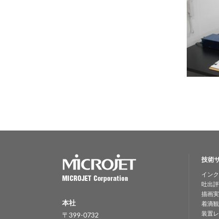
技術
インク
吐出評
描画実
本社
着滴観
装置レ
〒399-0732