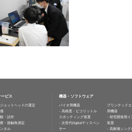
サービス
機器・ソフトウェア
ジェットヘッドの選定
バイオ用機器
プリンテッドエ
価
高精度・ピコリットル
用機器
験・試作
スポッティング装置
研究開発用イ
察・接触角測定
次世代Digitalディスペン
装置
ンタル
サー
高耐液シング