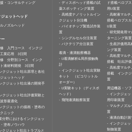
援・コンサルティング
ディスポヘッド搭載の試
ド搭載ペロブス
薬スポッティング装置
用IJ装置
高精度ナノリットルイン
高耐液マルチ
クジェットヘッド
クジェット分注機
搭載ペロブスカ
ルノズルヘッド
バイオチップ製造試作装
IJ装置
置
研究開発用マ
シングルセル分注装置
ターニング装置
ナー
バクテリア分注装置
生産評価用高
修 入門コース インクジ
ング装置
着滴・液滴観察機器
工業応用 3日間
高粘度マルチ
IJ着滴解析&局所接触角
修 分野別コース インク
搭載 吐出評価
計
ト液材料開発 3日間
高粘度マルチ
インクジェット吐出実験
ンクジェット吐出原理と各社
搭載 インクジ
キット （ピコリットル
ジェットヘッド
置
オーダー）
ンクジェット吐出液の開発手
IJ実験キット（ディスポ
周辺機器・ソフ
ヘッド）
インクジェッ
ンクジェット吐出評価実験と
飛翔液滴観察装置
用印刷装置
波形最適化
マルチノズル
ンクジェットの描画・塗布の
置
クニック
液滴自動計測
業分野におけるインクジェッ
インクジェッ
・塗布ノウハウ
制御装置
ンクジェット吐出トラブルと