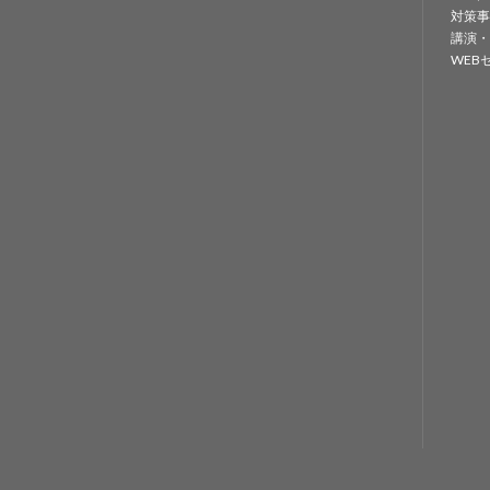
対策事
講演・
WEB