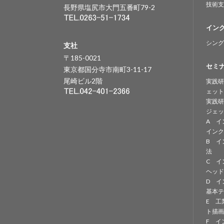
技術支
長野県塩尻市大門五番町79-2
イン
シング
支社
〒185-0021
セミ
東京都国分寺市南町3-11-17
尾崎ビル2階
実践研
ェット
実践研
ジェッ
A イ
インク
B イ
法
C イ
ヘッド
D イ
基本テ
E 工
ト描画
F イ