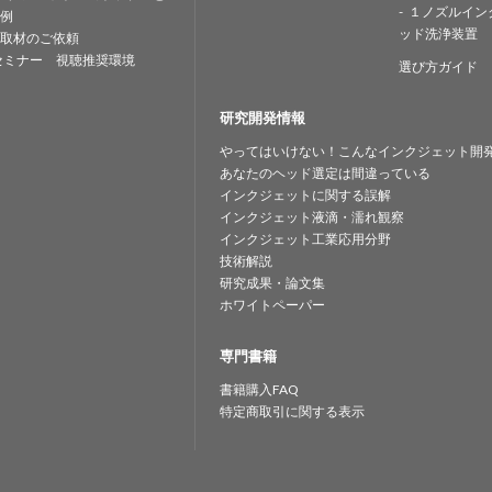
１ノズルイン
例
ッド洗浄装置
取材のご依頼
セミナー 視聴推奨環境
選び方ガイド
研究開発情報
やってはいけない！こんなインクジェット開
あなたのヘッド選定は間違っている
インクジェットに関する誤解
インクジェット液滴・濡れ観察
インクジェット工業応用分野
技術解説
研究成果・論文集
ホワイトペーパー
専門書籍
書籍購入FAQ
特定商取引に関する表示