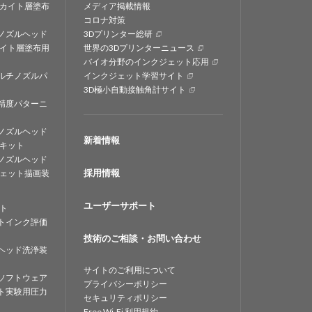
カイト層塗布
メディア掲載情報
コロナ対策
ノズルヘッド
3Dプリンター総研
イト層塗布用
世界の3Dプリンターニュース
バイオ分野のインクジェット応用
ルチノズルパ
インクジェット学習サイト
3D極小自動接触角計サイト
精度パターニ
ノズルヘッド
新着情報
キット
ノズルヘッド
採用情報
ェット描画装
ユーザーサポート
ト
トインク評価
技術のご相談・お問い合わせ
ヘッド洗浄装
サイトのご利用について
ソフトウェア
プライバシーポリシー
ト実験用圧力
セキュリティポリシー
Free Wi-Fi 利用規約