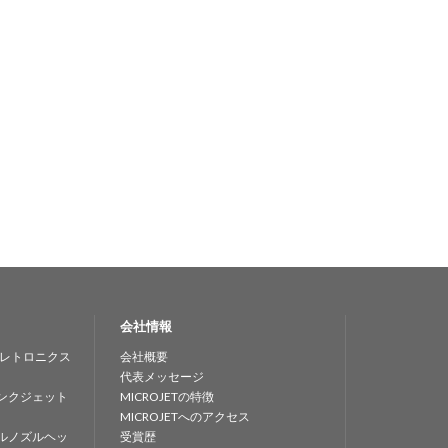
会社情報
レトロニクス
会社概要
代表メッセージ
ンクジェット
MICROJETの特徴
MICROJETへのアクセス
ルノズルヘッ
受賞歴