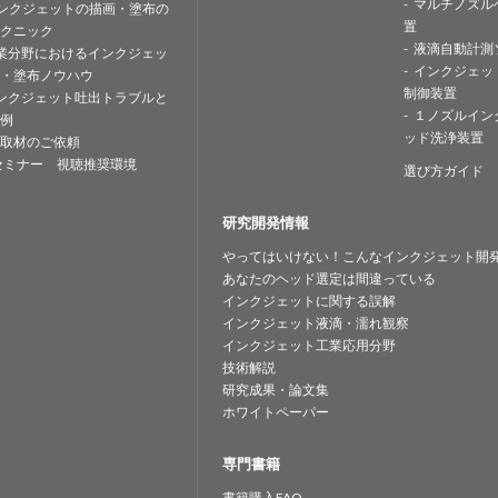
マルチノズル
ンクジェットの描画・塗布の
置
クニック
液滴自動計測
業分野におけるインクジェッ
インクジェッ
・塗布ノウハウ
制御装置
ンクジェット吐出トラブルと
１ノズルイン
例
ッド洗浄装置
取材のご依頼
セミナー 視聴推奨環境
選び方ガイド
研究開発情報
やってはいけない！こんなインクジェット開
あなたのヘッド選定は間違っている
インクジェットに関する誤解
インクジェット液滴・濡れ観察
インクジェット工業応用分野
技術解説
研究成果・論文集
ホワイトペーパー
専門書籍
書籍購入FAQ