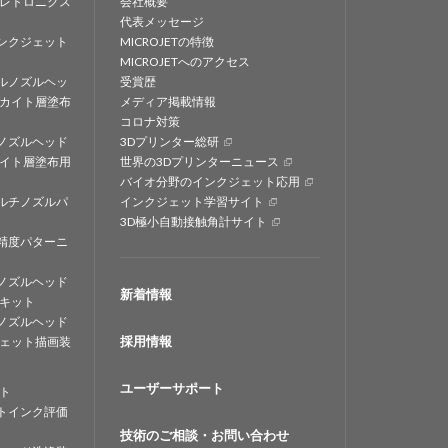
レトロニクス
会社概要
代表メッセージ
ンクジェット
MICROJETの特徴
MICROJETへのアクセス
ルノズルヘッ
受賞歴
カイト層塗布
メディア掲載情報
コロナ対策
ノズルヘッド
3Dプリンター総研
イト層塗布用
世界の3Dプリンターニュース
バイオ分野のインクジェット応用
ルチノズルパ
インクジェット学習サイト
3D極小自動接触角計サイト
精度パターニ
ノズルヘッド
新着情報
キット
ノズルヘッド
採用情報
ェット描画装
ユーザーサポート
ト
トインク評価
技術のご相談・お問い合わせ