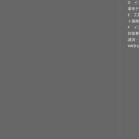
D イ
基本テ
E 工
ト描画
F イ
対策事
講演・
WEB