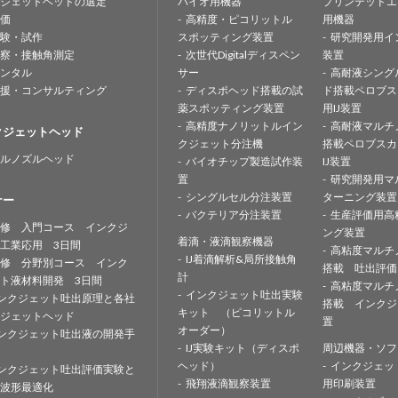
ジェットヘッドの選定
バイオ用機器
プリンテッドエ
価
高精度・ピコリットル
用機器
験・試作
スポッティング装置
研究開発用イ
察・接触角測定
次世代Digitalディスペン
装置
ンタル
サー
高耐液シング
援・コンサルティング
ディスポヘッド搭載の試
ド搭載ペロブス
薬スポッティング装置
用IJ装置
高精度ナノリットルイン
高耐液マルチ
クジェットヘッド
クジェット分注機
搭載ペロブスカ
ルノズルヘッド
バイオチップ製造試作装
IJ装置
置
研究開発用マ
シングルセル分注装置
ターニング装置
ナー
バクテリア分注装置
生産評価用高
修 入門コース インクジ
ング装置
着滴・液滴観察機器
工業応用 3日間
高粘度マルチ
IJ着滴解析&局所接触角
修 分野別コース インク
搭載 吐出評価
計
ト液材料開発 3日間
高粘度マルチ
インクジェット吐出実験
ンクジェット吐出原理と各社
搭載 インクジ
キット （ピコリットル
ジェットヘッド
置
オーダー）
ンクジェット吐出液の開発手
IJ実験キット（ディスポ
周辺機器・ソフ
ヘッド）
インクジェッ
ンクジェット吐出評価実験と
飛翔液滴観察装置
用印刷装置
波形最適化