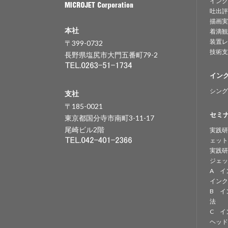
インク
吐出評
描画実
本社
着滴観
装置レ
〒399-0732
技術支
長野県塩尻市大門五番町79-2
イン
シング
支社
〒185-0021
セミ
東京都国分寺市南町3-11-17
尾崎ビル2階
実践研
ェット
実践研
ジェッ
A イ
インク
B イ
法
C イ
ヘッド