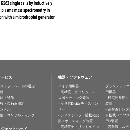
サービス
機器・ソフトウェア
ジェットヘッドの選定
バイオ用機器
プリンテッドエ
価
高精度・ピコリットル
用機器
験・試作
スポッティング装置
研究開発用イ
察・接触角測定
次世代Digitalディスペン
装置
ンタル
サー
高耐液シング
援・コンサルティング
ディスポヘッド搭載の試
ド搭載ペロブス
薬スポッティング装置
用IJ装置
高精度ナノリットルイン
高耐液マルチ
クジェットヘッド