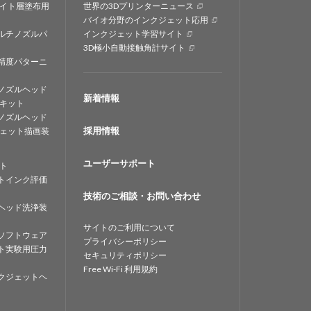
イト層塗布用
世界の3Dプリンターニュース
バイオ分野のインクジェット応用
ルチノズルパ
インクジェット学習サイト
3D極小自動接触角計サイト
精度パターニ
ノズルヘッド
新着情報
キット
ノズルヘッド
採用情報
ェット描画装
ユーザーサポート
ト
トインク評価
技術のご相談・お問い合わせ
ヘッド洗浄装
サイトのご利用について
ソフトウェア
プライバシーポリシー
ト実験用圧力
セキュリティポリシー
Free Wi-Fi 利用規約
クジェットヘ