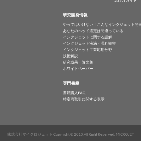
選び方ガイド
研究開発情報
やってはいけない！こんなインクジェット開
あなたのヘッド選定は間違っている
インクジェットに関する誤解
インクジェット液滴・濡れ観察
インクジェット工業応用分野
技術解説
研究成果・論文集
ホワイトペーパー
専門書籍
書籍購入FAQ
特定商取引に関する表示
株式会社マイクロジェット
Copyright © 2010.All Right Reserved. MICROJET