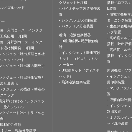
クジェット分注機
搭載ペロブスカ
ルノズルヘッド
バイオチップ製造試作装
IJ装置
置
研究開発用マ
シングルセル分注装置
ターニング装置
ナー
バクテリア分注装置
生産評価用高
修 入門コース インクジ
ング装置
着滴・液滴観察機器
工業応用 3日間
高粘度マルチ
IJ着滴解析&局所接触角
修 分野別コース インク
搭載 吐出評価
計
ト液材料開発 3日間
高粘度マルチ
インクジェット吐出実験
ンクジェット吐出原理と各社
搭載 インクジ
キット （ピコリットル
ジェットヘッド
置
オーダー）
ンクジェット吐出液の開発手
IJ実験キット（ディスポ
周辺機器・ソフ
ヘッド）
インクジェッ
ンクジェット吐出評価実験と
飛翔液滴観察装置
用印刷装置
波形最適化
マルチノズル
ンクジェットの描画・塗布の
置
クニック
液滴自動計測
業分野におけるインクジェッ
インクジェッ
・塗布ノウハウ
制御装置
ンクジェット吐出トラブルと
１ノズルイン
例
ッド洗浄装置
取材のご依頼
セミナー 視聴推奨環境