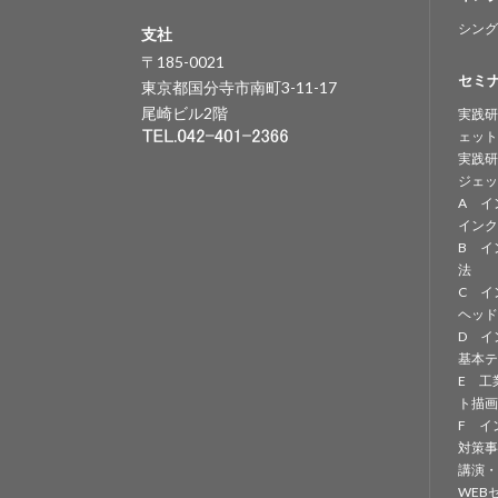
シング
支社
〒185-0021
セミ
東京都国分寺市南町3-11-17
尾崎ビル2階
実践研
ェット
実践研
ジェッ
A イ
インク
B イ
法
C イ
ヘッド
D イ
基本テ
E 工
ト描画
F イ
対策事
講演・
WEB