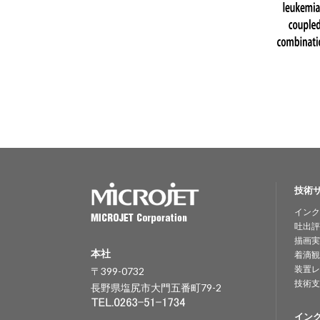
技術
インク
吐出評
描画実
本社
着滴観
装置レ
〒399-0732
技術支
長野県塩尻市大門五番町79-2
イン