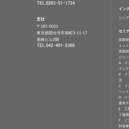
イン
シング
支社
〒185-0021
セミ
東京都国分寺市南町3-11-17
尾崎ビル2階
実践研
ェット
実践研
ジェッ
A イ
インク
B イ
法
C イ
ヘッド
D イ
基本テ
E 工
ト描画
F イ
対策事