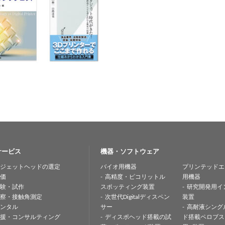
サービス
機器・ソフトウェア
ジェットヘッドの選定
バイオ用機器
プリンテッドエ
価
高精度・ピコリットル
用機器
験・試作
スポッティング装置
研究開発用イ
察・接触角測定
次世代Digitalディスペン
装置
ンタル
サー
高耐液シング
援・コンサルティング
ディスポヘッド搭載の試
ド搭載ペロブス