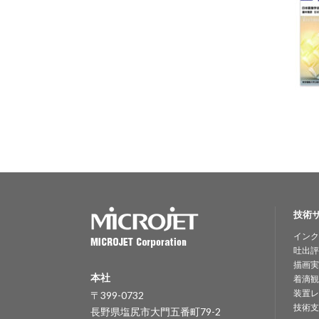
技術
インク
吐出評
描画実
本社
着滴観
装置レ
〒399-0732
技術支
長野県塩尻市大門五番町79-2