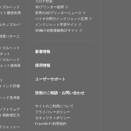
コロナ対策
ノズルヘッド
3Dプリンター総研
イト層塗布用
世界の3Dプリンターニュース
バイオ分野のインクジェット応用
ルチノズルパ
インクジェット学習サイト
3D極小自動接触角計サイト
精度パターニ
ノズルヘッド
新着情報
キット
ノズルヘッド
採用情報
ェット描画装
ユーザーサポート
ト
トインク評価
技術のご相談・お問い合わせ
ヘッド洗浄装
サイトのご利用について
ソフトウェア
プライバシーポリシー
ト実験用圧力
セキュリティポリシー
Free Wi-Fi 利用規約
クジェットヘ