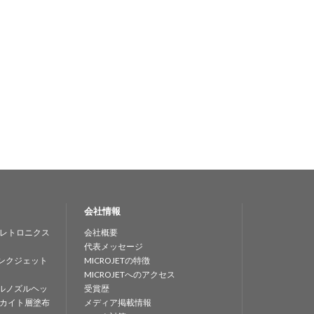
会社情報
レトロニクス
会社概要
代表メッセージ
ンクジェット
MICROJETの特徴
MICROJETへのアクセス
ルノズルヘッ
受賞歴
カイト層塗布
メディア掲載情報