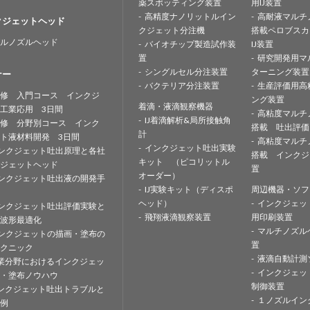
薬スポッティング装置
用IJ装置
高精度ナノリットルイン
高耐液マルチ
クジェットヘッド
クジェット分注機
搭載ペロブスカ
ルノズルヘッド
バイオチップ製造試作装
IJ装置
置
研究開発用マ
シングルセル分注装置
ターニング装置
ナー
バクテリア分注装置
生産評価用高
修 入門コース インクジ
ング装置
着滴・液滴観察機器
工業応用 3日間
高粘度マルチ
IJ着滴解析&局所接触角
修 分野別コース インク
搭載 吐出評価
計
ト液材料開発 3日間
高粘度マルチ
インクジェット吐出実験
ンクジェット吐出原理と各社
搭載 インクジ
キット （ピコリットル
ジェットヘッド
置
オーダー）
ンクジェット吐出液の開発手
IJ実験キット（ディスポ
周辺機器・ソフ
ヘッド）
インクジェッ
ンクジェット吐出評価実験と
飛翔液滴観察装置
用印刷装置
波形最適化
マルチノズル
ンクジェットの描画・塗布の
置
クニック
液滴自動計測
業分野におけるインクジェッ
インクジェッ
・塗布ノウハウ
制御装置
ンクジェット吐出トラブルと
１ノズルイン
例