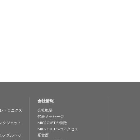
会社情報
レトロニクス
会社概要
代表メッセージ
ンクジェット
MICROJETの特徴
MICROJETへのアクセス
ルノズルヘッ
受賞歴