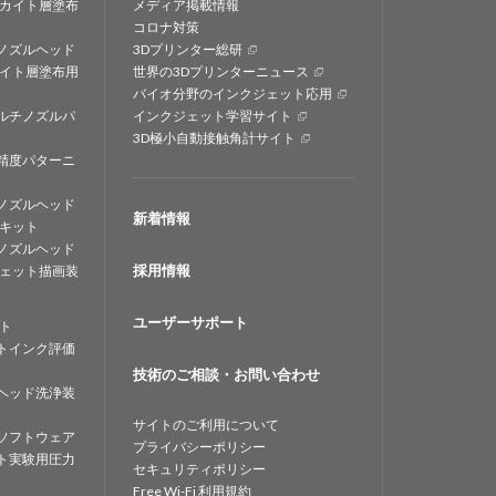
カイト層塗布
メディア掲載情報
コロナ対策
ノズルヘッド
3Dプリンター総研
イト層塗布用
世界の3Dプリンターニュース
バイオ分野のインクジェット応用
ルチノズルパ
インクジェット学習サイト
3D極小自動接触角計サイト
精度パターニ
ノズルヘッド
新着情報
キット
ノズルヘッド
採用情報
ェット描画装
ユーザーサポート
ト
トインク評価
技術のご相談・お問い合わせ
ヘッド洗浄装
サイトのご利用について
ソフトウェア
プライバシーポリシー
ト実験用圧力
セキュリティポリシー
Free Wi-Fi 利用規約