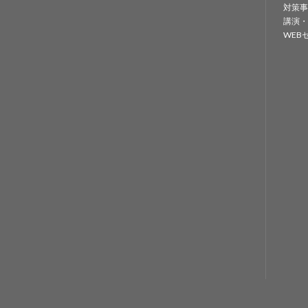
対策事
講演・
WEB