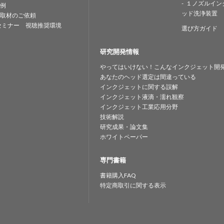
１ノズルイン
例
ッド洗浄装置
取材のご依頼
セミナー 視聴推奨環境
選び方ガイド
研究開発情報
やってはいけない！こんなインクジェット開
あなたのヘッド選定は間違っている
インクジェットに関する誤解
インクジェット液滴・濡れ観察
インクジェット工業応用分野
技術解説
研究成果・論文集
ホワイトペーパー
専門書籍
書籍購入FAQ
特定商取引に関する表示