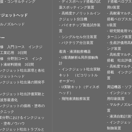
援・コンサルティング
ディスポヘッド搭載の試
ド搭載ペロブス
薬スポッティング装置
用IJ装置
高精度ナノリットルイン
高耐液マルチ
クジェットヘッド
クジェット分注機
搭載ペロブスカ
ルノズルヘッド
バイオチップ製造試作装
IJ装置
置
研究開発用マ
シングルセル分注装置
ターニング装置
ナー
バクテリア分注装置
生産評価用高
修 入門コース インクジ
ング装置
着滴・液滴観察機器
工業応用 3日間
高粘度マルチ
IJ着滴解析&局所接触角
修 分野別コース インク
搭載 吐出評価
計
ト液材料開発 3日間
高粘度マルチ
インクジェット吐出実験
ンクジェット吐出原理と各社
搭載 インクジ
キット （ピコリットル
ジェットヘッド
置
オーダー）
ンクジェット吐出液の開発手
IJ実験キット（ディスポ
周辺機器・ソフ
ヘッド）
インクジェッ
ンクジェット吐出評価実験と
飛翔液滴観察装置
用印刷装置
波形最適化
マルチノズル
ンクジェットの描画・塗布の
置
クニック
液滴自動計測
業分野におけるインクジェッ
インクジェッ
・塗布ノウハウ
制御装置
ンクジェット吐出トラブルと