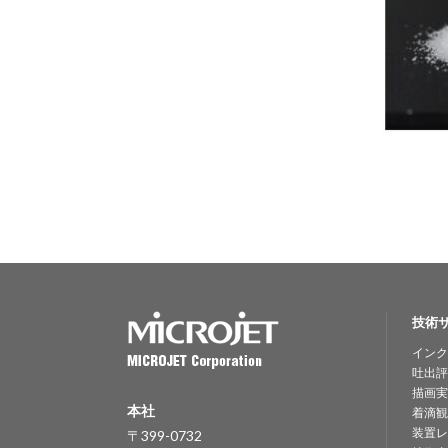
技術
インク
吐出評
描画実
本社
着滴観
装置レ
〒399-0732