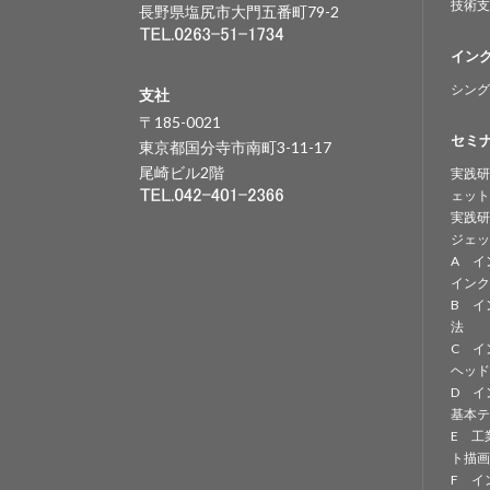
技術支
長野県塩尻市大門五番町79-2
イン
シング
支社
〒185-0021
セミ
東京都国分寺市南町3-11-17
尾崎ビル2階
実践研
ェット
実践研
ジェッ
A イ
インク
B イ
法
C イ
ヘッド
D イ
基本テ
E 工
ト描画
F イ