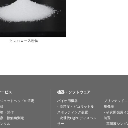
サービス
機器・ソフトウェア
ジェットヘッドの選定
バイオ用機器
プリンテッドエ
価
高精度・ピコリットル
用機器
験・試作
スポッティング装置
研究開発用イ
察・接触角測定
次世代Digitalディスペン
装置
ンタル
サー
高耐液シング