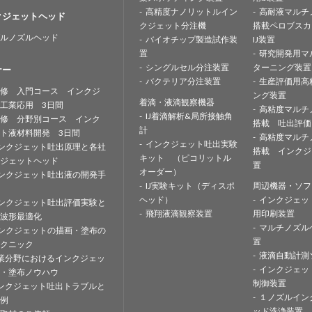
高精度ナノリットルイン
高耐液マルチ
クジェットヘッド
クジェット分注機
搭載ペロブスカ
ルノズルヘッド
バイオチップ製造試作装
IJ装置
置
研究開発用マ
シングルセル分注装置
ターニング装置
ナー
バクテリア分注装置
生産評価用高
修 入門コース インクジ
ング装置
着滴・液滴観察機器
工業応用 3日間
高粘度マルチ
IJ着滴解析&局所接触角
修 分野別コース インク
搭載 吐出評価
計
ト液材料開発 3日間
高粘度マルチ
インクジェット吐出実験
ンクジェット吐出原理と各社
搭載 インクジ
キット （ピコリットル
ジェットヘッド
置
オーダー）
ンクジェット吐出液の開発手
IJ実験キット（ディスポ
周辺機器・ソフ
ヘッド）
インクジェッ
ンクジェット吐出評価実験と
飛翔液滴観察装置
用印刷装置
波形最適化
マルチノズル
ンクジェットの描画・塗布の
置
クニック
液滴自動計測
業分野におけるインクジェッ
インクジェッ
・塗布ノウハウ
制御装置
ンクジェット吐出トラブルと
１ノズルイン
例
ッド洗浄装置