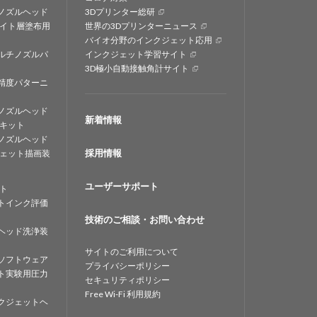
ノズルヘッド
3Dプリンター総研
イト層塗布用
世界の3Dプリンターニュース
バイオ分野のインクジェット応用
ルチノズルパ
インクジェット学習サイト
3D極小自動接触角計サイト
精度パターニ
ノズルヘッド
新着情報
キット
ノズルヘッド
採用情報
ェット描画装
ユーザーサポート
ト
トインク評価
技術のご相談・お問い合わせ
ヘッド洗浄装
サイトのご利用について
ソフトウェア
プライバシーポリシー
ト実験用圧力
セキュリティポリシー
Free Wi-Fi 利用規約
クジェットヘ