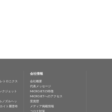
会社情報
レトロニクス
会社概要
代表メッセージ
ンクジェット
MICROJETの特徴
MICROJETへのアクセス
ルノズルヘッ
受賞歴
カイト層塗布
メディア掲載情報
コロナ対策