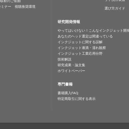
取材のご依頼
セミナー 視聴推奨環境
選び方ガイド
研究開発情報
やってはいけない！こんなインクジェット開
あなたのヘッド選定は間違っている
インクジェットに関する誤解
インクジェット液滴・濡れ観察
インクジェット工業応用分野
技術解説
研究成果・論文集
ホワイトペーパー
専門書籍
書籍購入FAQ
特定商取引に関する表示