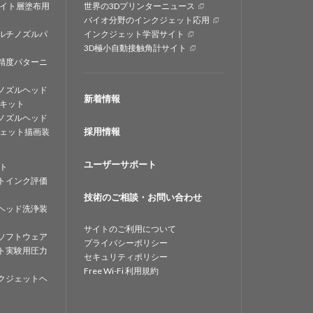
イト層塗布用
世界の3Dプリンターニュース
バイオ分野のインクジェット応用
ルチノズルパ
インクジェット学習サイト
3D極小自動接触角計サイト
精度パターニ
ノズルヘッド
新着情報
キット
ノズルヘッド
採用情報
ェット描画装
ユーザーサポート
ト
トインク評価
技術のご相談・お問い合わせ
ヘッド洗浄装
サイトのご利用について
ソフトウェア
プライバシーポリシー
ト実験用圧力
セキュリティポリシー
Free Wi-Fi 利用規約
クジェットヘ