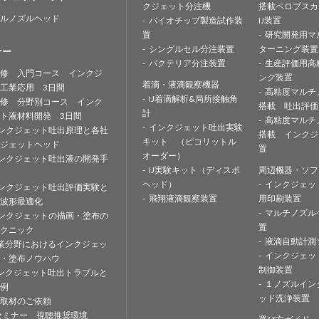
クジェット分注機
搭載ペロブスカ
ルノズルヘッド
バイオチップ製造試作装
IJ装置
置
研究開発用マ
シングルセル分注装置
ターニング装置
ナー
バクテリア分注装置
生産評価用高
修 入門コース インクジ
ング装置
着滴・液滴観察機器
工業応用 3日間
高粘度マルチ
IJ着滴解析&局所接触角
修 分野別コース インク
搭載 吐出評価
計
ト液材料開発 3日間
高粘度マルチ
インクジェット吐出実験
ンクジェット吐出原理と各社
搭載 インクジ
キット （ピコリットル
ジェットヘッド
置
オーダー）
ンクジェット吐出液の開発手
IJ実験キット（ディスポ
周辺機器・ソフ
ヘッド）
インクジェッ
ンクジェット吐出評価実験と
飛翔液滴観察装置
用印刷装置
波形最適化
マルチノズル
ンクジェットの描画・塗布の
置
クニック
液滴自動計測
業分野におけるインクジェッ
インクジェッ
・塗布ノウハウ
制御装置
ンクジェット吐出トラブルと
１ノズルイン
例
ッド洗浄装置
取材のご依頼
セミナー 視聴推奨環境