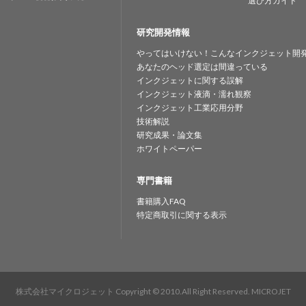
選び方ガイド
研究開発情報
やってはいけない！こんなインクジェット開
あなたのヘッド選定は間違っている
インクジェットに関する誤解
インクジェット液滴・濡れ観察
インクジェット工業応用分野
技術解説
研究成果・論文集
ホワイトペーパー
専門書籍
書籍購入FAQ
特定商取引に関する表示
株式会社マイクロジェット
Copyright © 2010.All Right Reserved. MICROJET