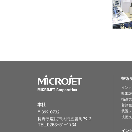
技術
インク
吐出評
描画実
本社
着滴観
装置レ
〒399-0732
技術支
長野県塩尻市大門五番町79-2
イン