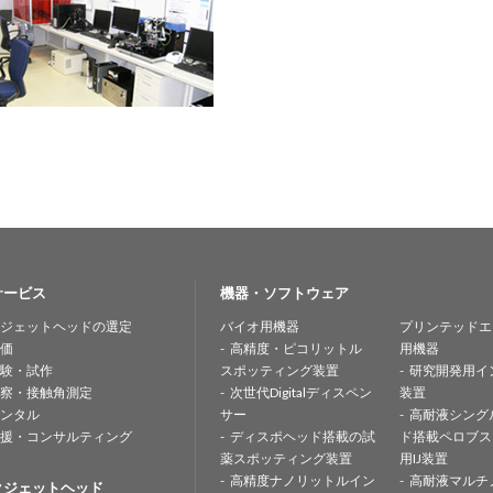
サービス
機器・ソフトウェア
ジェットヘッドの選定
バイオ用機器
プリンテッドエ
価
高精度・ピコリットル
用機器
験・試作
スポッティング装置
研究開発用イ
察・接触角測定
次世代Digitalディスペン
装置
ンタル
サー
高耐液シング
援・コンサルティング
ディスポヘッド搭載の試
ド搭載ペロブス
薬スポッティング装置
用IJ装置
高精度ナノリットルイン
高耐液マルチ
クジェットヘッド