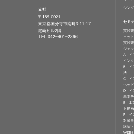
シング
支社
〒185-0021
セミ
東京都国分寺市南町3-11-17
尾崎ビル2階
実践研
ェット
実践研
ジェッ
A イ
インク
B イ
法
C イ
ヘッド
D イ
基本テ
E 工
ト描画
F イ
対策事
講演・
WEB