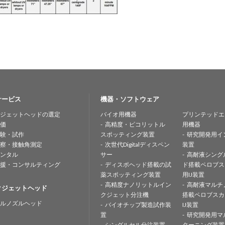
サービス
機器・ソフトウェア
ジェットヘッドの選定
バイオ用機器
プリンテッドエ
価
高精度・ピコリットル
用機器
験・試作
スポッティング装置
研究開発用イ
察・接触角測定
次世代Digitalディスペン
装置
ンタル
サー
高耐液シング
援・コンサルティング
ディスポヘッド搭載の試
ド搭載ペロブス
薬スポッティング装置
用IJ装置
高精度ナノリットルイン
高耐液マルチ
クジェットヘッド
クジェット分注機
搭載ペロブスカ
ルノズルヘッド
バイオチップ製造試作装
IJ装置
置
研究開発用マ
シングルセル分注装置
ターニング装置