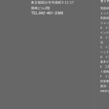
セミ
東京都国分寺市南町3-11-17
尾崎ビル2階
実践研
ェット
実践研
ジェッ
A イ
インク
B イ
法
C イ
ヘッド
D イ
基本テ
E 工
ト描画
F イ
対策事
講演・
WEB