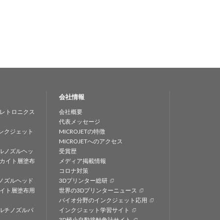
会社情報
レトロニクス
会社概要
代表メッセージ
ンクジェット
MICROJETの特徴
MICROJETへのアクセス
ルノズルヘッ
受賞歴
カイト層塗布
メディア掲載情報
コロナ対策
ノズルヘッド
3Dプリンター総研
イト層塗布用
世界の3Dプリンターニュース
バイオ分野のインクジェット応用
ルチノズルパ
インクジェット学習サイト
3D極小自動接触角計サイト