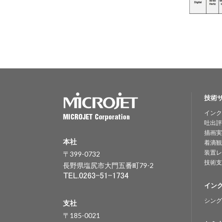
技術
インク
吐出評
描画実
本社
着滴観
装置レ
〒399-0732
技術支
長野県塩尻市大門五番町79-2
イン
シング
支社
〒185-0021