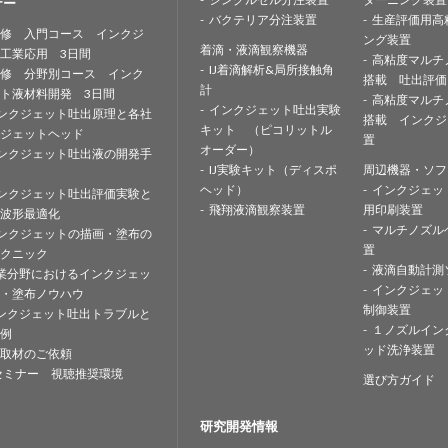
ナー
バクテリア分注装置
生産評価用高
修 入門コース インクジ
ング装置
着滴・液滴観察機器
工業応用 3日間
高粘度マルチ
IJ着滴解析&局所接触角
修 分野別コース インク
搭載 吐出評価
計
ト液材料開発 3日間
高粘度マルチ
インクジェット吐出実験
ンクジェット吐出原理と各社
搭載 インクジ
キット （ピコリットル
ジェットヘッド
置
オーダー）
ンクジェット吐出液の開発手
IJ実験キット（ディスポ
周辺機器・ソフ
ヘッド）
インクジェッ
ンクジェット吐出評価実験と
飛翔液滴観察装置
用印刷装置
波形最適化
マルチノズル
ンクジェットの描画・塗布の
置
クニック
液滴自動計測
業分野におけるインクジェッ
インクジェッ
・塗布ノウハウ
制御装置
ンクジェット吐出トラブルと
１ノズルイン
例
ッド洗浄装置
取材のご依頼
セミナー 視聴推奨環境
選び方ガイド
研究開発情報