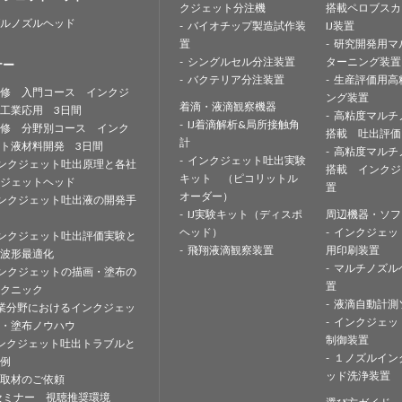
クジェット分注機
搭載ペロブスカ
ルノズルヘッド
バイオチップ製造試作装
IJ装置
置
研究開発用マ
シングルセル分注装置
ターニング装置
ナー
バクテリア分注装置
生産評価用高
修 入門コース インクジ
ング装置
着滴・液滴観察機器
工業応用 3日間
高粘度マルチ
IJ着滴解析&局所接触角
修 分野別コース インク
搭載 吐出評価
計
ト液材料開発 3日間
高粘度マルチ
インクジェット吐出実験
ンクジェット吐出原理と各社
搭載 インクジ
キット （ピコリットル
ジェットヘッド
置
オーダー）
ンクジェット吐出液の開発手
IJ実験キット（ディスポ
周辺機器・ソフ
ヘッド）
インクジェッ
ンクジェット吐出評価実験と
飛翔液滴観察装置
用印刷装置
波形最適化
マルチノズル
ンクジェットの描画・塗布の
置
クニック
液滴自動計測
業分野におけるインクジェッ
インクジェッ
・塗布ノウハウ
制御装置
ンクジェット吐出トラブルと
１ノズルイン
例
ッド洗浄装置
取材のご依頼
セミナー 視聴推奨環境