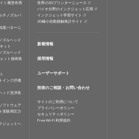
イト層塗布用
世界の3Dプリンターニュース
バイオ分野のインクジェット応用
ルチノズルパ
インクジェット学習サイト
3D極小自動接触角計サイト
精度パターニ
ノズルヘッド
新着情報
キット
ノズルヘッド
採用情報
ェット描画装
ユーザーサポート
ト
トインク評価
技術のご相談・お問い合わせ
ヘッド洗浄装
サイトのご利用について
ソフトウェア
プライバシーポリシー
ト実験用圧力
セキュリティポリシー
Free Wi-Fi 利用規約
クジェットヘ