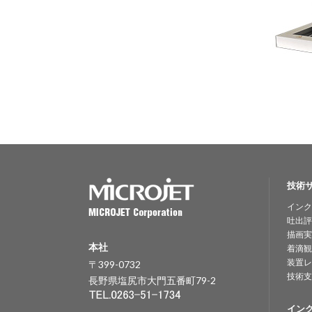
技術
インク
吐出評
描画実
本社
着滴観
装置レ
〒399-0732
技術支
長野県塩尻市大門五番町79-2
イン