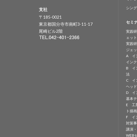
シング
支社
〒185-0021
セミ
東京都国分寺市南町3-11-17
尾崎ビル2階
実践研
ェット
実践研
ジェッ
A イ
インク
B イ
法
C イ
ヘッド
D イ
基本テ
E 工
ト描画
F イ
対策事
講演・
WEB