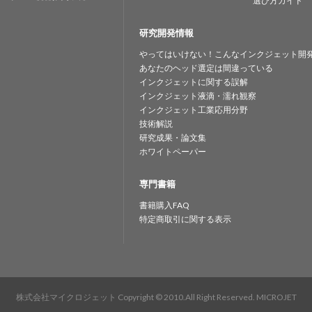
選び方ガイド
研究開発情報
やってはいけない！こんなインクジェット開
あなたのヘッド選定は間違っている
インクジェットに関する誤解
インクジェット液滴・濡れ観察
インクジェット工業応用分野
技術解説
研究成果・論文集
ホワイトペーパー
専門書籍
書籍購入FAQ
特定商取引に関する表示
株式会社マイクロジェット
Copyright © 2010.All Right Reserved. MICROJET