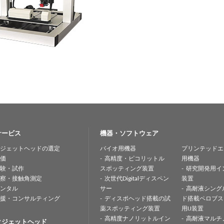
サービス
機器・ソフトウェア
ジェットヘッドの選定
バイオ用機器
プリンテッドエ
価
高精度・ピコリットル
用機器
験・試作
スポッティング装置
研究開発用イ
察・接触角測定
次世代Digitalディスペン
装置
ンタル
サー
高耐液シング
援・コンサルティング
ディスポヘッド搭載の試
ド搭載ペロブス
薬スポッティング装置
用IJ装置
高精度ナノリットルイン
高耐液マルチ
クジェットヘッド