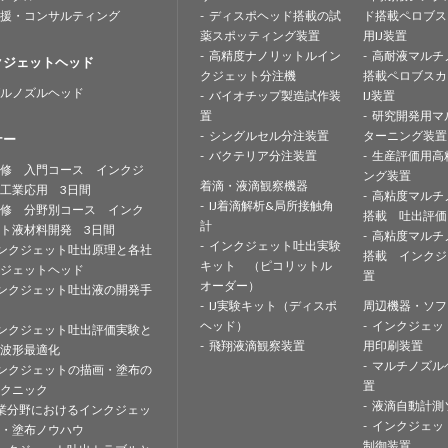
援・コンサルティング
ディスポヘッド搭載の試
ド搭載ペロブス
薬スポッティング装置
用IJ装置
高精度ナノリットルイン
高耐液マルチ
クジェットヘッド
クジェット分注機
搭載ペロブスカ
ルノズルヘッド
バイオチップ製造試作装
IJ装置
置
研究開発用マ
シングルセル分注装置
ターニング装置
ナー
バクテリア分注装置
生産評価用高
修 入門コース インクジ
ング装置
着滴・液滴観察機器
工業応用 3日間
高粘度マルチ
IJ着滴解析&局所接触角
修 分野別コース インク
搭載 吐出評価
計
ト液材料開発 3日間
高粘度マルチ
インクジェット吐出実験
ンクジェット吐出原理と各社
搭載 インクジ
キット （ピコリットル
ジェットヘッド
置
オーダー）
ンクジェット吐出液の開発手
IJ実験キット（ディスポ
周辺機器・ソフ
ヘッド）
インクジェッ
ンクジェット吐出評価実験と
飛翔液滴観察装置
用印刷装置
波形最適化
マルチノズル
ンクジェットの描画・塗布の
置
クニック
液滴自動計測
業分野におけるインクジェッ
インクジェッ
・塗布ノウハウ
制御装置