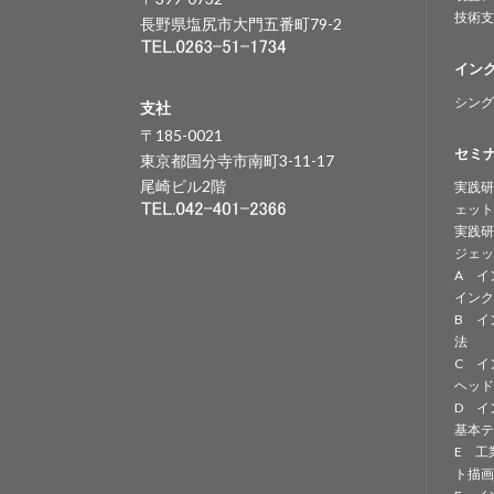
技術支
長野県塩尻市大門五番町79-2
イン
シング
支社
〒185-0021
セミ
東京都国分寺市南町3-11-17
尾崎ビル2階
実践研
ェット
実践研
ジェッ
A イ
インク
B イ
法
C イ
ヘッド
D イ
基本テ
E 工
ト描画