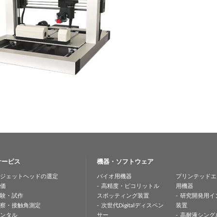
サービス
機器・ソフトウェア
ジェットヘッドの選定
バイオ用機器
プリンテッドエ
価
高精度・ピコリットル
用機器
験・試作
スポッティング装置
研究開発用イ
察・接触角測定
次世代Digitalディスペン
装置
ンタル
サー
高耐液シング