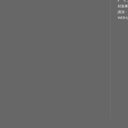
F イ
対策事
講演・
WEB