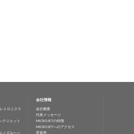
会社情報
レトロニクス
会社概要
代表メッセージ
ンクジェット
MICROJETの特徴
MICROJETへのアクセス
ルノズルヘッ
受賞歴