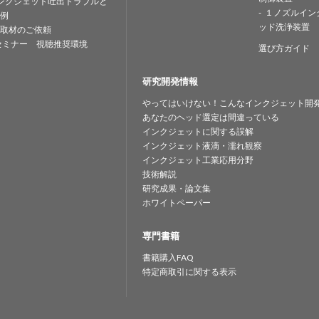
ンクジェット吐出トラブルと
１ノズルイン
例
ッド洗浄装置
取材のご依頼
セミナー 視聴推奨環境
選び方ガイド
研究開発情報
やってはいけない！こんなインクジェット開
あなたのヘッド選定は間違っている
インクジェットに関する誤解
インクジェット液滴・濡れ観察
インクジェット工業応用分野
技術解説
研究成果・論文集
ホワイトペーパー
専門書籍
書籍購入FAQ
特定商取引に関する表示