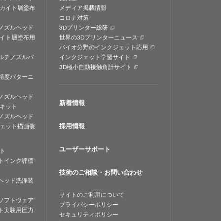
カイト層塗布
メディア掲載情報
コロナ対策
ノズルヘッド
3Dプリンター総研
イト層塗布用
世界の3Dプリンターニュース
バイオ分野のインクジェット応用
ルチノズルパ
インクジェット学習サイト
3D極小自動接触角計サイト
精度パターニ
ノズルヘッド
新着情報
キット
ノズルヘッド
採用情報
ェット描画装
ユーザーサポート
ト
トインク評価
技術のご相談・お問い合わせ
ヘッド洗浄装
サイトのご利用について
ソフトウェア
プライバシーポリシー
ト実験用圧力
セキュリティポリシー