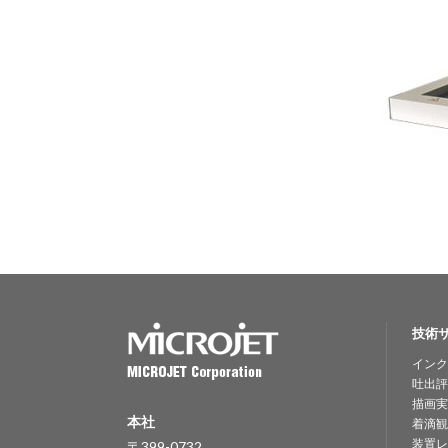
技術
インク
吐出評
描画実
本社
着滴観
装置レ
〒399-0732