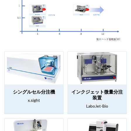
シングルセル分注機
インクジェット微量分注
装置
x.sight
LaboJet-Bio