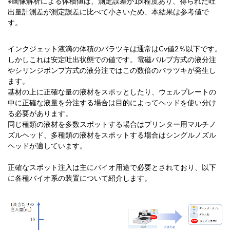
※画像解析による体積値は、測定誤差が1pl程度あり、得られた吐
出量計測差が測定誤差に比べて小さいため、本結果は参考値で
す。
インクジェット液滴の体積のバラツキは通常はCv値2％以下です。
しかしこれは安定吐出状態での値です。電磁バルブ方式の液分注
やシリンジポンプ方式の液分注ではこの数倍のバラツキが発生し
ます。
基材の上に正確な量の液材をスポッとしたり、ウェルプレートの
中に正確な液量を分注する場合は目的によってヘッドを使い分け
る必要があります。
同じ種類の液材を多数スポットする場合はプリンター用マルチノ
ズルヘッド、多種類の液材をスポットする場合はシングルノズル
ヘッドが適しています。
正確なスポット注入は主にバイオ用途で必要とされており、以下
に各種バイオ系の装置について紹介します。