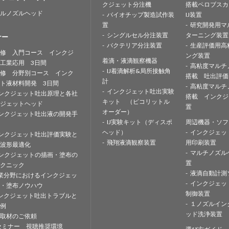
クジェット分注機
搭載ペロブスカ
ルノズルヘッド
バイオチップ製造試作装
IJ装置
置
研究開発用マ
シングルセル分注装置
ターニング装置
ナー
バクテリア分注装置
生産評価用高
修 入門コース インクジ
ング装置
着滴・液滴観察機器
工業応用 3日間
高粘度マルチ
IJ着滴解析&局所接触角
修 分野別コース インク
搭載 吐出評価
計
ト液材料開発 3日間
高粘度マルチ
インクジェット吐出実験
ンクジェット吐出原理と各社
搭載 インクジ
キット （ピコリットル
ジェットヘッド
置
オーダー）
ンクジェット吐出液の開発手
IJ実験キット（ディスポ
周辺機器・ソフ
ヘッド）
インクジェッ
ンクジェット吐出評価実験と
飛翔液滴観察装置
用印刷装置
波形最適化
マルチノズル
ンクジェットの描画・塗布の
置
クニック
液滴自動計測
業分野におけるインクジェッ
インクジェッ
・塗布ノウハウ
制御装置
ンクジェット吐出トラブルと
１ノズルイン
例
ッド洗浄装置
取材のご依頼
セミナー 視聴推奨環境