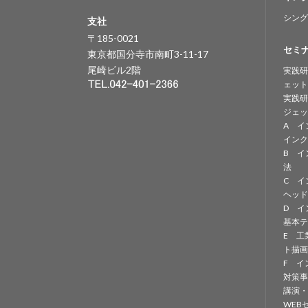
シング
支社
〒185-0021
セミ
東京都国分寺市南町3-11-17
尾崎ビル2階
実践研
ェット
実践研
ジェッ
A イ
インク
B イ
法
C イ
ヘッド
D イ
基本テ
E 工
ト描画
F イ
対策事
講演・
WEB