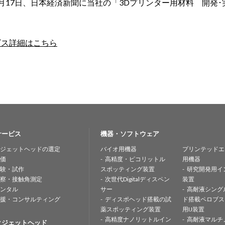
年6月17日、日本経済新聞に当社の「3Dプリンター用材料 開
ビス詳細はこちら
サービス
機器・ソフトウェア
ジェットヘッドの選定
バイオ用機器
プリンテッドエ
価
高精度・ピコリットル
用機器
験・試作
スポッティング装置
研究開発用イ
察・接触角測定
次世代Digitalディスペン
装置
ンタル
サー
高耐液シング
援・コンサルティング
ディスポヘッド搭載の試
ド搭載ペロブス
薬スポッティング装置
用IJ装置
高精度ナノリットルイン
高耐液マルチ
クジェットヘッド