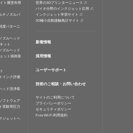
イト層塗布用
世界の3Dプリンターニュース
バイオ分野のインクジェット応用
ルチノズルパ
インクジェット学習サイト
3D極小自動接触角計サイト
精度パターニ
ノズルヘッド
新着情報
キット
ノズルヘッド
採用情報
ェット描画装
ユーザーサポート
ト
トインク評価
技術のご相談・お問い合わせ
ヘッド洗浄装
サイトのご利用について
ソフトウェア
プライバシーポリシー
ト実験用圧力
セキュリティポリシー
Free Wi-Fi 利用規約
クジェットヘ