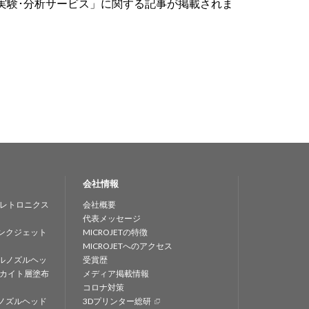
発･実験･分析サービス」に関する記事が掲載されま
会社情報
レトロニクス
会社概要
代表メッセージ
ンクジェット
MICROJETの特徴
MICROJETへのアクセス
ルノズルヘッ
受賞歴
カイト層塗布
メディア掲載情報
コロナ対策
ノズルヘッド
3Dプリンター総研