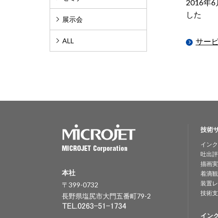
2016
した
展示会
ALL
サー
技術
インク
吐出評
描画実
本社
着滴観
装置レ
〒399-0732
技術支
長野県塩尻市大門五番町79-2
イン