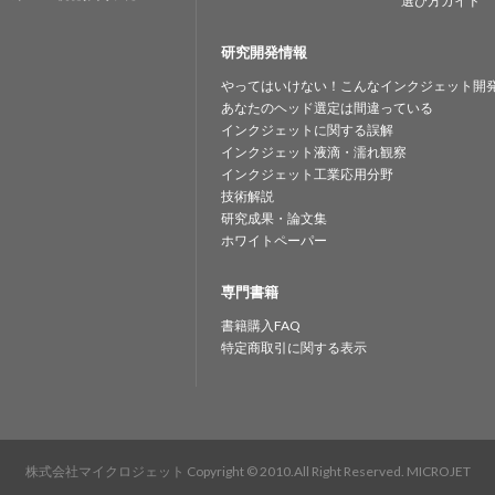
選び方ガイド
研究開発情報
やってはいけない！こんなインクジェット開
あなたのヘッド選定は間違っている
インクジェットに関する誤解
インクジェット液滴・濡れ観察
インクジェット工業応用分野
技術解説
研究成果・論文集
ホワイトペーパー
専門書籍
書籍購入FAQ
特定商取引に関する表示
株式会社マイクロジェット
Copyright © 2010.All Right Reserved. MICROJET