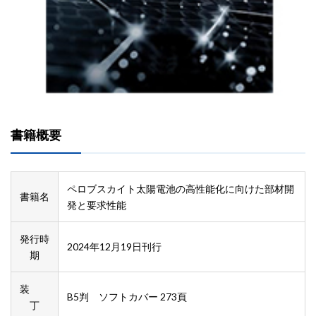
書籍概要
ペロブスカイト太陽電池の高性能化に向けた部材開
書籍名
発と要求性能
発行時
2024年12月19日刊行
期
装
B5判 ソフトカバー 273頁
丁