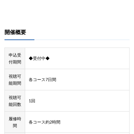
開催概要
申込受
◆受付中◆
付期間
視聴可
各コース7日間
能期間
視聴可
1回
能回数
履修時
各コース約2時間
間