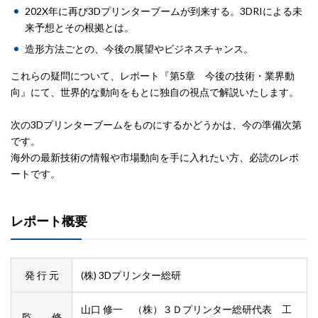
202X年に再び3Dプリンターブームが到来する。3DRIによる未
来予想とその根拠とは。
造形方法ごとの、今後の展望やビジネスチャンス。
これらの疑問について、レポート『第5章 今後の技術・業界動
向』にて、世界的な動向をもとに独自の視点で解説いたします。
次の3Dプリンターブームをものにするかどうかは、今の準備次第
です。
海外の最新技術の情報や市場動向を手に入れたい方、必読のレポ
ートです。
レポート概要
発 行 元
(株) 3Dプリンター総研
山口 修一 （株）３Ｄプリンター総研代表 工
監 修