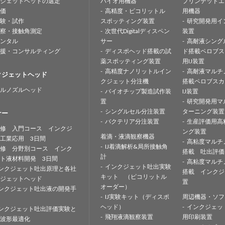
ジェットヘッドの選定
バイオ用機器
プリンテッドエ
価
高精度・ピコリットル
用機器
験・試作
スポッティング装置
研究開発用イ
察・接触角測定
次世代Digitalディスペン
装置
ンタル
サー
高耐液シング
援・コンサルティング
ディスポヘッド搭載の試
ド搭載ペロブス
薬スポッティング装置
用IJ装置
高精度ナノリットルイン
高耐液マルチ
クジェットヘッド
クジェット分注機
搭載ペロブスカ
ルノズルヘッド
バイオチップ製造試作装
IJ装置
置
研究開発用マ
シングルセル分注装置
ターニング装置
ナー
バクテリア分注装置
生産評価用高
修 入門コース インクジ
ング装置
着滴・液滴観察機器
工業応用 3日間
高粘度マルチ
IJ着滴解析&局所接触角
修 分野別コース インク
搭載 吐出評価
計
ト液材料開発 3日間
高粘度マルチ
インクジェット吐出実験
ンクジェット吐出原理と各社
搭載 インクジ
キット （ピコリットル
ジェットヘッド
置
オーダー）
ンクジェット吐出液の開発手
IJ実験キット（ディスポ
周辺機器・ソフ
ヘッド）
インクジェッ
ンクジェット吐出評価実験と
飛翔液滴観察装置
用印刷装置
波形最適化