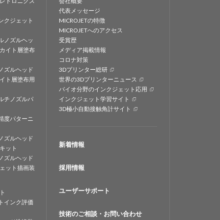
レトロニクス
会社概要
代表メッセージ
ンクジェット
MICROJETの特徴
MICROJETへのアクセス
ルノズルヘッ
受賞歴
カイト層塗布
メディア掲載情報
コロナ対策
ノズルヘッド
3Dプリンター総研
イト層塗布用
世界の3Dプリンターニュース
バイオ分野のインクジェット応用
ルチノズルパ
インクジェット学習サイト
3D極小自動接触角計サイト
精度パターニ
ノズルヘッド
新着情報
キット
ノズルヘッド
採用情報
ェット描画装
ユーザーサポート
ト
トインク評価
技術のご相談・お問い合わせ