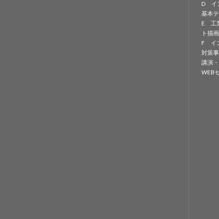
D イ
基本テ
E 工
ト描画
F イ
対策事
講演・
WEB