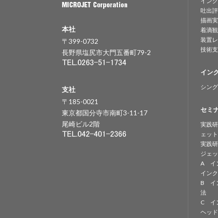
インク
吐出評
描画実
本社
着滴観
装置レ
〒399-0732
技術支
長野県塩尻市大門五番町79-2
イン
シング
支社
〒185-0021
セミ
東京都国分寺市南町3-11-17
尾崎ビル2階
実践研
ェット
実践研
ジェッ
A イ
インク
B イ
法
C イ
ヘッド