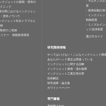
マルチノズル
ンクジェットの描画・塗布の
置
クニック
液滴自動計測
業分野におけるインクジェッ
インクジェッ
・塗布ノウハウ
制御装置
ンクジェット吐出トラブルと
１ノズルイン
例
ッド洗浄装置
取材のご依頼
セミナー 視聴推奨環境
選び方ガイド
研究開発情報
やってはいけない！こんなインクジェット開
あなたのヘッド選定は間違っている
インクジェットに関する誤解
インクジェット液滴・濡れ観察
インクジェット工業応用分野
技術解説
研究成果・論文集
ホワイトペーパー
専門書籍
書籍購入FAQ