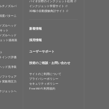
バイオ分野のインクジェット応用
ルチノズルパ
インクジェット学習サイト
3D極小自動接触角計サイト
精度パターニ
ノズルヘッド
新着情報
キット
ノズルヘッド
採用情報
ェット描画装
ユーザーサポート
ト
トインク評価
技術のご相談・お問い合わせ
ヘッド洗浄装
サイトのご利用について
ソフトウェア
プライバシーポリシー
ト実験用圧力
セキュリティポリシー
Free Wi-Fi 利用規約
クジェットヘ