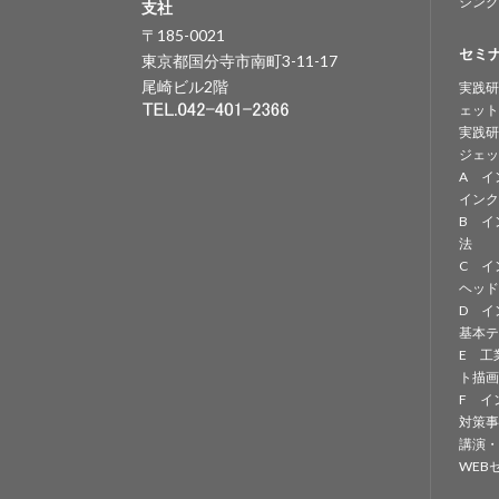
シング
支社
〒185-0021
セミ
東京都国分寺市南町3-11-17
尾崎ビル2階
実践研
ェット
実践研
ジェッ
A イ
インク
B イ
法
C イ
ヘッド
D イ
基本テ
E 工
ト描画
F イ
対策事
講演・
WEB