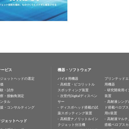
サービス
機器・ソフトウェア
ジェットヘッドの選定
バイオ用機器
プリンテッドエ
価
高精度・ピコリットル
用機器
験・試作
スポッティング装置
研究開発用イ
察・接触角測定
次世代Digitalディスペン
装置
ンタル
サー
高耐液シング
援・コンサルティング
ディスポヘッド搭載の試
ド搭載ペロブス
薬スポッティング装置
用IJ装置
高精度ナノリットルイン
高耐液マルチ
クジェットヘッド
クジェット分注機
搭載ペロブスカ