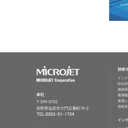
技術
インク
吐出評
描画実
本社
着滴観
装置レ
〒399-0732
技術支
長野県塩尻市大門五番町79-2
イン