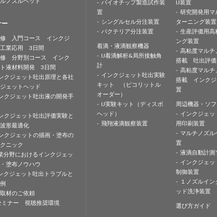
ルノズルヘッド
バイオチップ製造試作装
IJ装置
置
研究開発用マ
シングルセル分注装置
ターニング装置
ナー
バクテリア分注装置
生産評価用高
修 入門コース インクジ
ング装置
着滴・液滴観察機器
工業応用 3日間
高粘度マルチ
IJ着滴解析&局所接触角
修 分野別コース インク
搭載 吐出評価
計
ト液材料開発 3日間
高粘度マルチ
インクジェット吐出実験
ンクジェット吐出原理と各社
搭載 インクジ
キット （ピコリットル
ジェットヘッド
置
オーダー）
ンクジェット吐出液の開発手
IJ実験キット（ディスポ
周辺機器・ソフ
ヘッド）
インクジェッ
ンクジェット吐出評価実験と
飛翔液滴観察装置
用印刷装置
波形最適化
マルチノズル
ンクジェットの描画・塗布の
置
クニック
液滴自動計測
業分野におけるインクジェッ
インクジェッ
・塗布ノウハウ
制御装置
ンクジェット吐出トラブルと
１ノズルイン
例
ッド洗浄装置
取材のご依頼
セミナー 視聴推奨環境
選び方ガイド