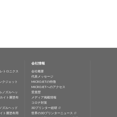
会社情報
レトロニクス
会社概要
代表メッセージ
ンクジェット
MICROJETの特徴
MICROJETへのアクセス
ルノズルヘッ
受賞歴
カイト層塗布
メディア掲載情報
コロナ対策
ノズルヘッド
3Dプリンター総研
イト層塗布用
世界の3Dプリンターニュース