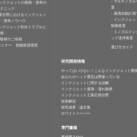
マルチノズル
ンクジェットの描画・塗布の
置
クニック
液滴自動計測
業分野におけるインクジェッ
インクジェッ
・塗布ノウハウ
制御装置
ンクジェット吐出トラブルと
１ノズルイン
例
ッド洗浄装置
取材のご依頼
セミナー 視聴推奨環境
選び方ガイド
研究開発情報
やってはいけない！こんなインクジェット開
あなたのヘッド選定は間違っている
インクジェットに関する誤解
インクジェット液滴・濡れ観察
インクジェット工業応用分野
技術解説
研究成果・論文集
ホワイトペーパー
専門書籍
書籍購入FAQ