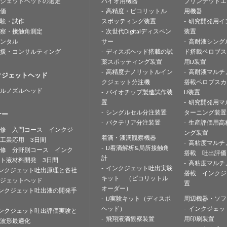
ジェットヘッドの選定
バイオ用機器
プリンテッドエ
価
高精度・ピコリットル
用機器
験・試作
スポッティング装置
研究開発用イ
察・接触角測定
次世代Digitalディスペン
装置
ンタル
サー
高耐液シング
援・コンサルティング
ディスポヘッド搭載の試
ド搭載ペロブス
薬スポッティング装置
用IJ装置
高精度ナノリットルイン
高耐液マルチ
クジェットヘッド
クジェット分注機
搭載ペロブスカ
ルノズルヘッド
バイオチップ製造試作装
IJ装置
置
研究開発用マ
シングルセル分注装置
ターニング装置
ナー
バクテリア分注装置
生産評価用高
修 入門コース インクジ
ング装置
着滴・液滴観察機器
工業応用 3日間
高粘度マルチ
IJ着滴解析&局所接触角
修 分野別コース インク
搭載 吐出評価
計
ト液材料開発 3日間
高粘度マルチ
インクジェット吐出実験
ンクジェット吐出原理と各社
搭載 インクジ
キット （ピコリットル
ジェットヘッド
置
オーダー）
ンクジェット吐出液の開発手
IJ実験キット（ディスポ
周辺機器・ソフ
ヘッド）
インクジェッ
ンクジェット吐出評価実験と
飛翔液滴観察装置
用印刷装置
波形最適化