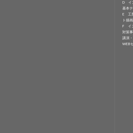
D イ
基本テ
E 工
ト描画
F イ
対策事
講演・
WEB