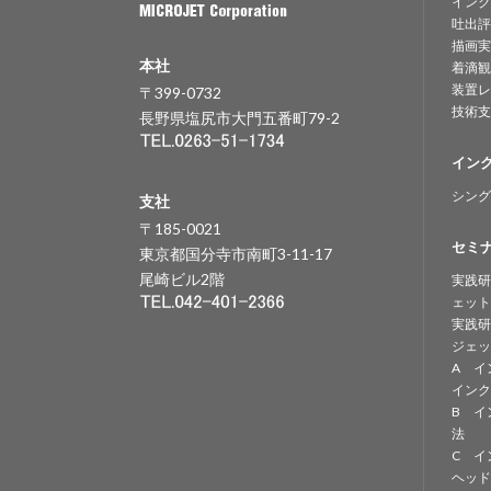
インク
吐出評
描画実
本社
着滴観
装置レ
〒399-0732
技術支
長野県塩尻市大門五番町79-2
イン
シング
支社
〒185-0021
セミ
東京都国分寺市南町3-11-17
尾崎ビル2階
実践研
ェット
実践研
ジェッ
A イ
インク
B イ
法
C イ
ヘッド