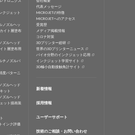
レトロニクス
会社概要
代表メッセージ
ンクジェット
MICROJETの特徴
MICROJETへのアクセス
ルノズルヘッ
受賞歴
カイト層塗布
メディア掲載情報
コロナ対策
ノズルヘッド
3Dプリンター総研
イト層塗布用
世界の3Dプリンターニュース
バイオ分野のインクジェット応用
ルチノズルパ
インクジェット学習サイト
3D極小自動接触角計サイト
精度パターニ
ノズルヘッド
新着情報
キット
ノズルヘッド
採用情報
ェット描画装
ユーザーサポート
ト
トインク評価
技術のご相談・お問い合わせ