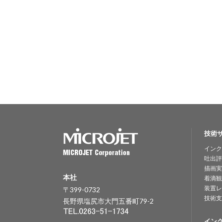
技術
インク
吐出評
描画実
本社
着滴観
装置レ
〒399-0732
技術支
長野県塩尻市大門五番町79-2
イン