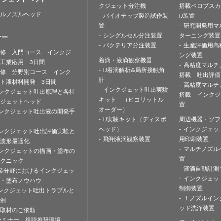
クジェット分注機
搭載ペロブスカ
ルノズルヘッド
バイオチップ製造試作装
IJ装置
置
研究開発用マ
シングルセル分注装置
ターニング装置
ナー
バクテリア分注装置
生産評価用高
修 入門コース インクジ
ング装置
着滴・液滴観察機器
工業応用 3日間
高粘度マルチ
IJ着滴解析&局所接触角
修 分野別コース インク
搭載 吐出評価
計
ト液材料開発 3日間
高粘度マルチ
インクジェット吐出実験
ンクジェット吐出原理と各社
搭載 インクジ
キット （ピコリットル
ジェットヘッド
置
オーダー）
ンクジェット吐出液の開発手
IJ実験キット（ディスポ
周辺機器・ソフ
ヘッド）
インクジェッ
ンクジェット吐出評価実験と
飛翔液滴観察装置
用印刷装置
波形最適化
マルチノズル
ンクジェットの描画・塗布の
置
クニック
液滴自動計測
業分野におけるインクジェッ
インクジェッ
・塗布ノウハウ
制御装置
ンクジェット吐出トラブルと
１ノズルイン
例
ッド洗浄装置
取材のご依頼
セミナー 視聴推奨環境