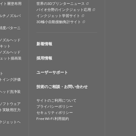
イト層塗布用
世界の3Dプリンターニュース
バイオ分野のインクジェット応用
ルチノズルパ
インクジェット学習サイト
3D極小自動接触角計サイト
精度パターニ
ノズルヘッド
新着情報
キット
ノズルヘッド
採用情報
ェット描画装
ユーザーサポート
ト
トインク評価
技術のご相談・お問い合わせ
ヘッド洗浄装
サイトのご利用について
ソフトウェア
プライバシーポリシー
ト実験用圧力
セキュリティポリシー
Free Wi-Fi 利用規約
クジェットヘ