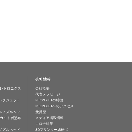
会社情報
レトロニクス
会社概要
代表メッセージ
ンクジェット
MICROJETの特徴
MICROJETへのアクセス
ルノズルヘッ
受賞歴
カイト層塗布
メディア掲載情報
コロナ対策
ノズルヘッド
3Dプリンター総研