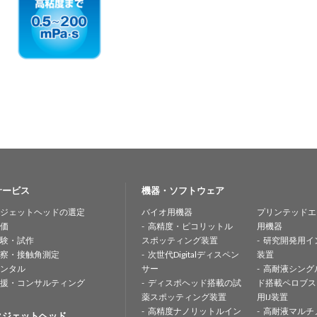
サービス
機器・ソフトウェア
ジェットヘッドの選定
バイオ用機器
プリンテッドエ
価
高精度・ピコリットル
用機器
験・試作
スポッティング装置
研究開発用イ
察・接触角測定
次世代Digitalディスペン
装置
ンタル
サー
高耐液シング
援・コンサルティング
ディスポヘッド搭載の試
ド搭載ペロブス
薬スポッティング装置
用IJ装置
高精度ナノリットルイン
高耐液マルチ
クジェットヘッド