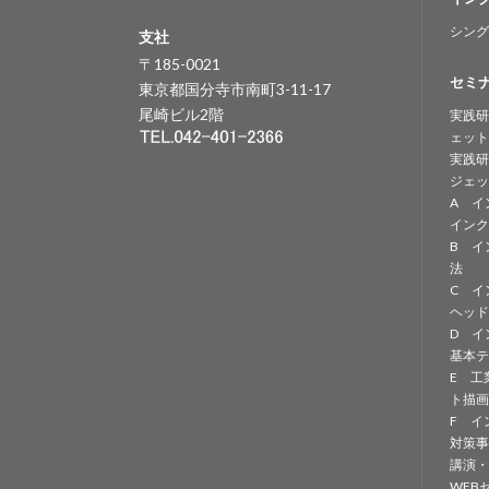
シング
支社
〒185-0021
セミ
東京都国分寺市南町3-11-17
尾崎ビル2階
実践研
ェット
実践研
ジェッ
A イ
インク
B イ
法
C イ
ヘッド
D イ
基本テ
E 工
ト描画
F イ
対策事
講演・
WEB