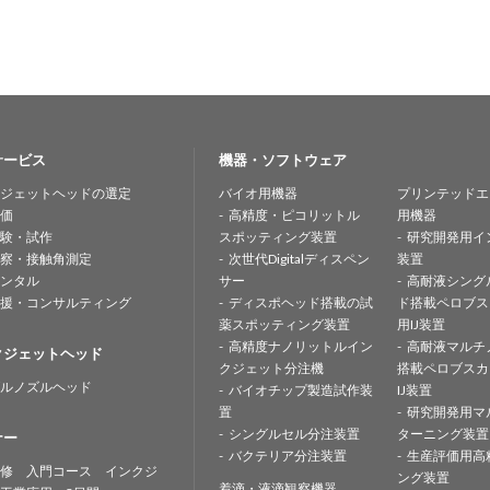
サービス
機器・ソフトウェア
ジェットヘッドの選定
バイオ用機器
プリンテッドエ
価
高精度・ピコリットル
用機器
験・試作
スポッティング装置
研究開発用イ
察・接触角測定
次世代Digitalディスペン
装置
ンタル
サー
高耐液シング
援・コンサルティング
ディスポヘッド搭載の試
ド搭載ペロブス
薬スポッティング装置
用IJ装置
高精度ナノリットルイン
高耐液マルチ
クジェットヘッド
クジェット分注機
搭載ペロブスカ
ルノズルヘッド
バイオチップ製造試作装
IJ装置
置
研究開発用マ
シングルセル分注装置
ターニング装置
ナー
バクテリア分注装置
生産評価用高
修 入門コース インクジ
ング装置
着滴・液滴観察機器