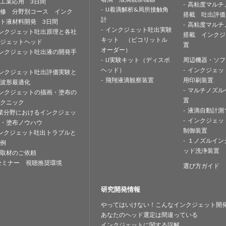
工業応用 3日間
高粘度マルチ
IJ着滴解析&局所接触角
修 分野別コース インク
搭載 吐出評価
計
ト液材料開発 3日間
高粘度マルチ
インクジェット吐出実験
ンクジェット吐出原理と各社
搭載 インクジ
キット （ピコリットル
ジェットヘッド
置
オーダー）
ンクジェット吐出液の開発手
IJ実験キット（ディスポ
周辺機器・ソフ
ヘッド）
インクジェッ
ンクジェット吐出評価実験と
飛翔液滴観察装置
用印刷装置
波形最適化
マルチノズル
ンクジェットの描画・塗布の
置
クニック
液滴自動計測
業分野におけるインクジェッ
インクジェッ
・塗布ノウハウ
制御装置
ンクジェット吐出トラブルと
１ノズルイン
例
ッド洗浄装置
取材のご依頼
セミナー 視聴推奨環境
選び方ガイド
研究開発情報
やってはいけない！こんなインクジェット開
あなたのヘッド選定は間違っている
インクジェットに関する誤解