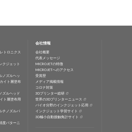
会社情報
レトロニクス
会社概要
代表メッセージ
ンクジェット
MICROJETの特徴
MICROJETへのアクセス
ルノズルヘッ
受賞歴
カイト層塗布
メディア掲載情報
コロナ対策
ノズルヘッド
3Dプリンター総研
イト層塗布用
世界の3Dプリンターニュース
バイオ分野のインクジェット応用
ルチノズルパ
インクジェット学習サイト
3D極小自動接触角計サイト
精度パターニ