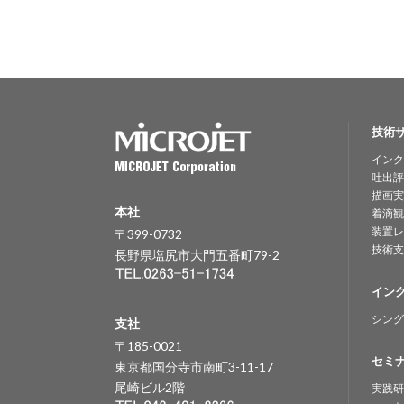
技術
インク
吐出評
描画実
本社
着滴観
装置レ
〒399-0732
技術支
長野県塩尻市大門五番町79-2
イン
シング
支社
〒185-0021
セミ
東京都国分寺市南町3-11-17
尾崎ビル2階
実践研