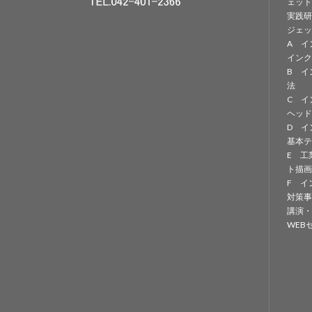
ェット
実践研
ジェッ
A イ
インク
B イ
法
C イ
ヘッド
D イ
基本テ
E 工
ト描画
F イ
対策事
講演・
WEB