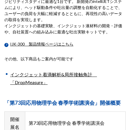
ジビリティスタディに最適な1台です。 新開発のintelliJETシステ
ムにより、ヘッド駆動条件や吐出量の調整を自動化することで、
ユーザーの負荷を大幅に軽減するとともに、再現性の高いデータ
の取得を実現します。
インクジェットの基礎実験、インクジェット液材料の開発・評価
や、自社装置への組み込みに最適な吐出実験キットです。
IJK-300 製品情報ページはこちら
その他、以下商品もご案内が可能です
インクジェット着滴解析&局所接触角計
「DropMeasure」
「第73回応用物理学会 春季学術講演会」開催概要
開催
第73回応用物理学会 春季学術講演会
展名