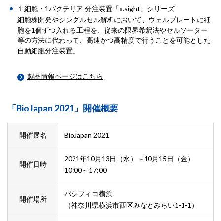
１細胞・1バクテリア 分注装置「x.sight」シリーズ
細胞株開発やシングルセル解析において、ウェルプレートに細
胞を1個ずつ入れる工程を、従来の限界希釈法やセルソーター
等の方法に代わって、高速かつ高精度で行うことを可能とした
自動細胞分注装置。
製品情報ページはこちら
「BioJapan 2021」開催概要
開催展名
BioJapan 2021
2021年10月13日（水）～10月15日（金）
開催日時
10:00～17:00
パシフィコ横浜
開催場所
（神奈川県横浜市西区みなとみらい1-1-1）