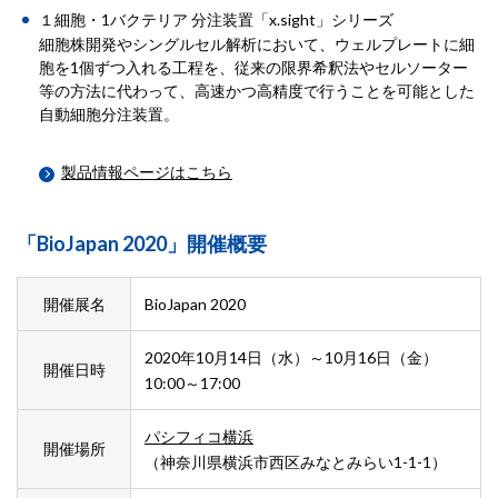
１細胞・1バクテリア 分注装置「x.sight」シリーズ
細胞株開発やシングルセル解析において、ウェルプレートに細
胞を1個ずつ入れる工程を、従来の限界希釈法やセルソーター
等の方法に代わって、高速かつ高精度で行うことを可能とした
自動細胞分注装置。
製品情報ページはこちら
「BioJapan 2020」開催概要
開催展名
BioJapan 2020
2020年10月14日（水）～10月16日（金）
開催日時
10:00～17:00
パシフィコ横浜
開催場所
（神奈川県横浜市西区みなとみらい1-1-1）