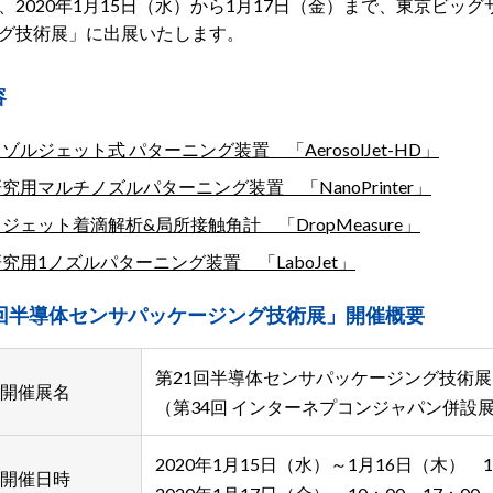
、2020年1月15日（水）から1月17日（金）まで、東京ビッ
グ技術展」に出展いたします。
容
ゾルジェット式 パターニング装置 「AerosolJet-HD」
究用マルチノズルパターニング装置 「NanoPrinter」
ジェット着滴解析&局所接触角計 「DropMeasure」
究用1ノズルパターニング装置 「LaboJet」
1回半導体センサパッケージング技術展」開催概要
第21回半導体センサパッケージング技術展
開催展名
（第34回 インターネプコンジャパン併設
2020年1月15日（水）～1月16日（木） 1
開催日時