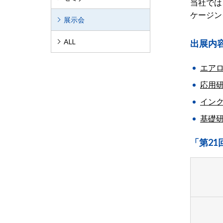
当社では
ケージン
展示会
ALL
出展内
エアロ
応用研
インク
基礎研
「第2