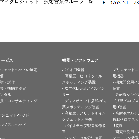
社マイクロジェット 技術営業グループ 堀
サービス
機器・ソフトウェア
ジェットヘッドの選定
バイオ用機器
プリンテッドエ
価
高精度・ピコリットル
用機器
験・試作
スポッティング装置
研究開発用イ
察・接触角測定
次世代Digitalディスペン
装置
ンタル
サー
高耐液シング
援・コンサルティング
ディスポヘッド搭載の試
ド搭載ペロブス
薬スポッティング装置
用IJ装置
高精度ナノリットルイン
高耐液マルチ
クジェットヘッド
クジェット分注機
搭載ペロブスカ
ルノズルヘッド
バイオチップ製造試作装
IJ装置
置
研究開発用マ
シングルセル分注装置
ターニング装置