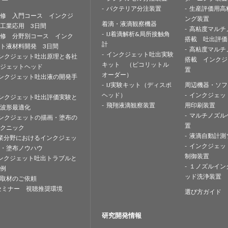
ナー
バクテリア分注装置
生産評価用高
修 入門コース インクジ
ング装置
着滴・液滴観察機器
工業応用 3日間
高粘度マルチ
IJ着滴解析&局所接触角
修 分野別コース インク
搭載 吐出評価
計
ト液材料開発 3日間
高粘度マルチ
インクジェット吐出実験
ンクジェット吐出原理と各社
搭載 インクジ
キット （ピコリットル
ジェットヘッド
置
オーダー）
ンクジェット吐出液の開発手
IJ実験キット（ディスポ
周辺機器・ソフ
ヘッド）
インクジェッ
ンクジェット吐出評価実験と
飛翔液滴観察装置
用印刷装置
波形最適化
マルチノズル
ンクジェットの描画・塗布の
置
クニック
液滴自動計測
業分野におけるインクジェッ
インクジェッ
・塗布ノウハウ
制御装置
ンクジェット吐出トラブルと
１ノズルイン
例
ッド洗浄装置
取材のご依頼
セミナー 視聴推奨環境
選び方ガイド
研究開発情報