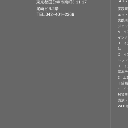
セミ
東京都国分寺市南町3-11-17
尾崎ビル2階
実践研
ェット
実践研
ジェッ
A イ
インク
B イ
法
C イ
ヘッド
D イ
基本テ
E 工
ト描画
F イ
対策事
講演・
WEB