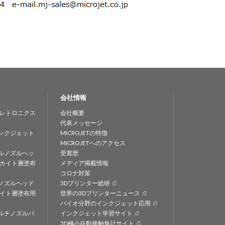
会社情報
レトロニクス
会社概要
代表メッセージ
ンクジェット
MICROJETの特徴
MICROJETへのアクセス
ルノズルヘッ
受賞歴
カイト層塗布
メディア掲載情報
コロナ対策
ノズルヘッド
3Dプリンター総研
イト層塗布用
世界の3Dプリンターニュース
バイオ分野のインクジェット応用
ルチノズルパ
インクジェット学習サイト
3D極小自動接触角計サイト