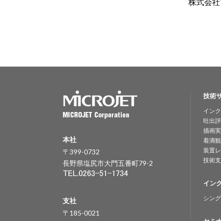
株式会
技術
インク
吐出評
描画実
本社
着滴観
装置レ
〒399-0732
技術支
長野県塩尻市大門五番町79-2
イン
シング
支社
〒185-0021