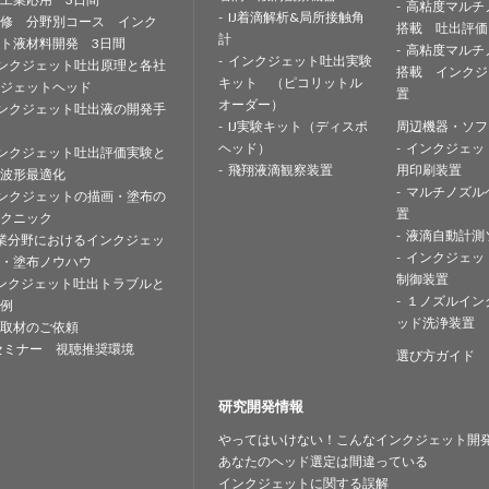
高粘度マルチ
IJ着滴解析&局所接触角
修 分野別コース インク
搭載 吐出評価
計
ト液材料開発 3日間
高粘度マルチ
インクジェット吐出実験
ンクジェット吐出原理と各社
搭載 インクジ
キット （ピコリットル
ジェットヘッド
置
オーダー）
ンクジェット吐出液の開発手
IJ実験キット（ディスポ
周辺機器・ソフ
ヘッド）
インクジェッ
ンクジェット吐出評価実験と
飛翔液滴観察装置
用印刷装置
波形最適化
マルチノズル
ンクジェットの描画・塗布の
置
クニック
液滴自動計測
業分野におけるインクジェッ
インクジェッ
・塗布ノウハウ
制御装置
ンクジェット吐出トラブルと
１ノズルイン
例
ッド洗浄装置
取材のご依頼
セミナー 視聴推奨環境
選び方ガイド
研究開発情報
やってはいけない！こんなインクジェット開
あなたのヘッド選定は間違っている
インクジェットに関する誤解