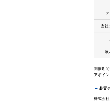
ア
当社
展
開催期間
アポイン
装置
株式会