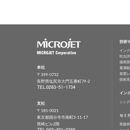
技術
インク
吐出評
描画実
本社
着滴観
装置レ
〒399-0732
技術支
長野県塩尻市大門五番町79-2
イン
シング
支社
〒185-0021
セミ
東京都国分寺市南町3-11-17
尾崎ビル2階
実践研
ェット