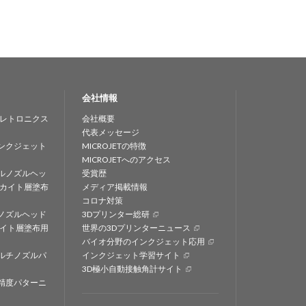
会社情報
レトロニクス
会社概要
代表メッセージ
ンクジェット
MICROJETの特徴
MICROJETへのアクセス
ルノズルヘッ
受賞歴
カイト層塗布
メディア掲載情報
コロナ対策
ノズルヘッド
3Dプリンター総研
イト層塗布用
世界の3Dプリンターニュース
バイオ分野のインクジェット応用
ルチノズルパ
インクジェット学習サイト
3D極小自動接触角計サイト
精度パターニ