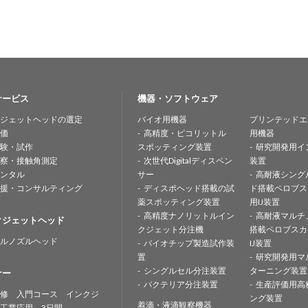
サービス
機器・ソフトウェア
ジェットヘッドの選定
バイオ用機器
プリンテッドエ
価
高精度・ピコリットル
用機器
験・試作
スポッティング装置
研究開発用イ
察・接触角測定
次世代Digitalディスペン
装置
ンタル
サー
高耐液シング
援・コンサルティング
ディスポヘッド搭載の試
ド搭載ペロブス
薬スポッティング装置
用IJ装置
高精度ナノリットルイン
高耐液マルチ
クジェットヘッド
クジェット分注機
搭載ペロブスカ
ルノズルヘッド
バイオチップ製造試作装
IJ装置
置
研究開発用マ
シングルセル分注装置
ターニング装置
ナー
バクテリア分注装置
生産評価用高
修 入門コース インクジ
ング装置
着滴・液滴観察機器
工業応用 3日間