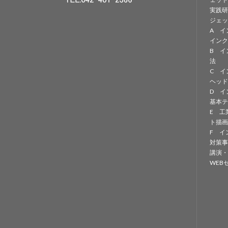
実践研
ジェッ
A イ
インク
B イ
法
C イ
ヘッド
D イ
基本テ
E 工
ト描画
F イ
対策事
講演・
WEB