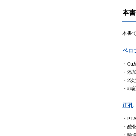
本書
本書
ペロ
・C
・添
・2
・非
正孔
・PT
・酸化
・輸