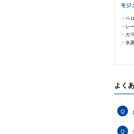
モジ
・ペ
・レ
・ガ
・水
よく