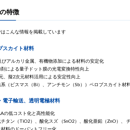
の特徴
ではこんな情報を掲載しています
ブスカイト材料
u及びアルカリ金属、有機物添加による材料の安定化
加剤による量子ドット膜の光電変換特性向上
次元、擬2次元材料活用による安定性向上
鉛系（ビスマス（Bi）、アンチモン（Sb））ペロブスカイト材
・電子輸送、透明電極材料
AAの低コスト化と高性能化
チタン（TiO2）、酸化スズ （SnO2）、酸化亜鉛（ZnO）、 
送材料のドーパントフリー化