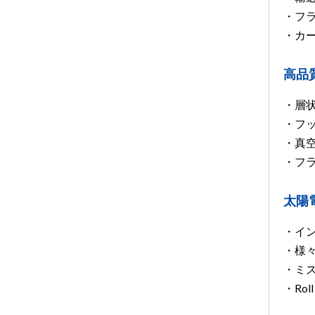
・フ
・カ
高品
・層
・フ
・真
・フ
太陽
・イ
・様
・ミ
・Ro