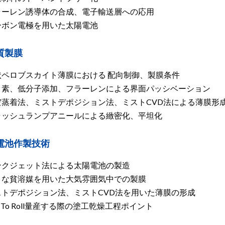
ラーレン誘導体の合成、電子輸送層への応用
ーボン電極を用いた太陽電池
質製膜
状ペロブスカイト薄膜における 配向制御、製膜条件
ッ素、低分子添加、フラーレンによる界面パッシベーション
空蒸着法、ミストデポジション法、ミストCVD法による薄膜形
ラッシュランプアニールによる緻密化、平坦化
電池作製技術
ンクジェット法による太陽電池の製造
々な貧溶媒を用いた大気雰囲気中での製膜
ストデポジション法、ミストCVD法を用いた薄膜の形成
ll To Roll量産する際の塗工乾燥工程ポイント