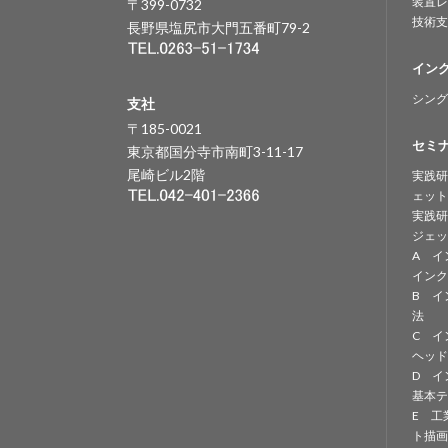
装置レ
〒399-0732
技術支
長野県塩尻市大門五番町79-2
イン
シング
支社
〒185-0021
セミ
東京都国分寺市南町3-11-17
尾崎ビル2階
実践研
ェット
実践研
ジェッ
A イ
インク
B イ
法
C イ
ヘッド
D イ
基本テ
E 工
ト描画