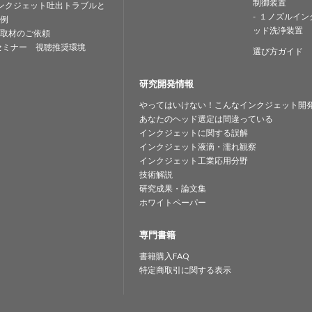
制御装置
ンクジェット吐出トラブルと
１ノズルイン
例
ッド洗浄装置
取材のご依頼
セミナー 視聴推奨環境
選び方ガイド
研究開発情報
やってはいけない！こんなインクジェット開
あなたのヘッド選定は間違っている
インクジェットに関する誤解
インクジェット液滴・濡れ観察
インクジェット工業応用分野
技術解説
研究成果・論文集
ホワイトペーパー
専門書籍
書籍購入FAQ
特定商取引に関する表示