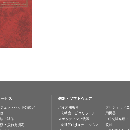
サービス
機器・ソフトウェア
ジェットヘッドの選定
バイオ用機器
プリンテッドエ
価
高精度・ピコリットル
用機器
験・試作
スポッティング装置
研究開発用イ
察・接触角測定
次世代Digitalディスペン
装置