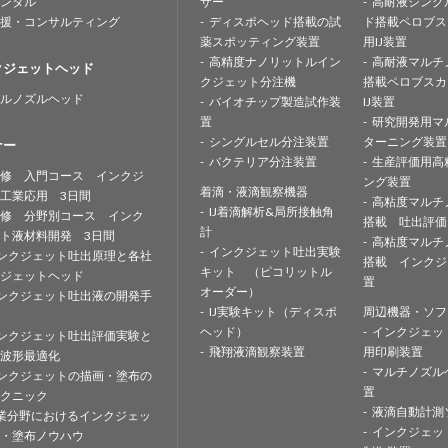
ンタル
サー
高耐液シング
援・コンサルティング
ディスポヘッド搭載の試
ド搭載ペロブス
薬スポッティング装置
用IJ装置
高精度ナノリットルイン
高耐液マルチ
クジェットヘッド
クジェット分注機
搭載ペロブスカ
ルノズルヘッド
バイオチップ製造試作装
IJ装置
置
研究開発用マ
シングルセル分注装置
ターニング装置
ナー
バクテリア分注装置
生産評価用高
修 入門コース インクジ
ング装置
着滴・液滴観察機器
工業応用 3日間
高粘度マルチ
IJ着滴解析&局所接触角
修 分野別コース インク
搭載 吐出評価
計
ト液材料開発 3日間
高粘度マルチ
インクジェット吐出実験
ンクジェット吐出原理と各社
搭載 インクジ
キット （ピコリットル
ジェットヘッド
置
オーダー）
ンクジェット吐出液の開発手
IJ実験キット（ディスポ
周辺機器・ソフ
ヘッド）
インクジェッ
ンクジェット吐出評価実験と
飛翔液滴観察装置
用印刷装置
波形最適化
マルチノズル
ンクジェットの描画・塗布の
置
クニック
液滴自動計測
業分野におけるインクジェッ
インクジェッ
・塗布ノウハウ