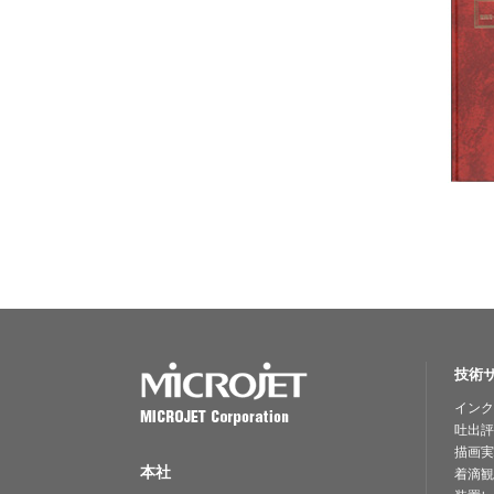
技術
インク
吐出評
描画実
本社
着滴観