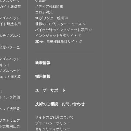
ルノズルヘッ
受賞歴
カイト層塗布
メディア掲載情報
コロナ対策
ノズルヘッド
3Dプリンター総研
イト層塗布用
世界の3Dプリンターニュース
バイオ分野のインクジェット応用
ルチノズルパ
インクジェット学習サイト
3D極小自動接触角計サイト
精度パターニ
ノズルヘッド
新着情報
キット
ノズルヘッド
採用情報
ェット描画装
ユーザーサポート
ト
トインク評価
技術のご相談・お問い合わせ
ヘッド洗浄装
サイトのご利用について
ソフトウェア
プライバシーポリシー
ト実験用圧力
セキュリティポリシー