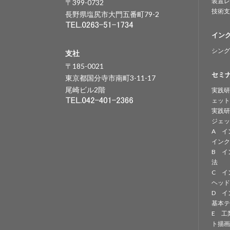
装置レ
〒399-0732
技術支
長野県塩尻市大門五番町79-2
イン
シング
支社
〒185-0021
セミ
東京都国分寺市南町3-11-17
尾崎ビル2階
実践研
ェット
実践研
ジェッ
A イ
インク
B イ
法
C イ
ヘッド
D イ
基本テ
E 工
ト描画