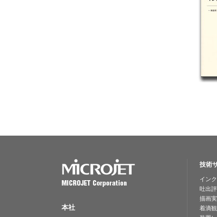
技術
インク
吐出評
描画実
本社
着滴観