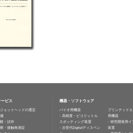
サービス
機器・ソフトウェア
ジェットヘッドの選定
バイオ用機器
プリンテッドエ
価
高精度・ピコリットル
用機器
験・試作
スポッティング装置
研究開発用イ
察・接触角測定
次世代Digitalディスペン
装置