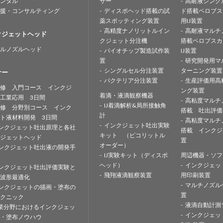
ンタル
サー
高耐液シング
援・コンサルティング
ディスポヘッド搭載の試
ド搭載ペロブス
薬スポッティング装置
用IJ装置
高精度ナノリットルイン
高耐液マルチ
クジェットヘッド
クジェット分注機
搭載ペロブスカ
ルノズルヘッド
バイオチップ製造試作装
IJ装置
置
研究開発用マ
シングルセル分注装置
ターニング装置
ナー
バクテリア分注装置
生産評価用高
修 入門コース インクジ
ング装置
着滴・液滴観察機器
工業応用 3日間
高粘度マルチ
IJ着滴解析&局所接触角
修 分野別コース インク
搭載 吐出評価
計
ト液材料開発 3日間
高粘度マルチ
インクジェット吐出実験
ンクジェット吐出原理と各社
搭載 インクジ
キット （ピコリットル
ジェットヘッド
置
オーダー）
ンクジェット吐出液の開発手
IJ実験キット（ディスポ
周辺機器・ソフ
ヘッド）
インクジェッ
ンクジェット吐出評価実験と
飛翔液滴観察装置
用印刷装置
波形最適化
マルチノズル
ンクジェットの描画・塗布の
置
クニック
液滴自動計測
業分野におけるインクジェッ
インクジェッ
・塗布ノウハウ