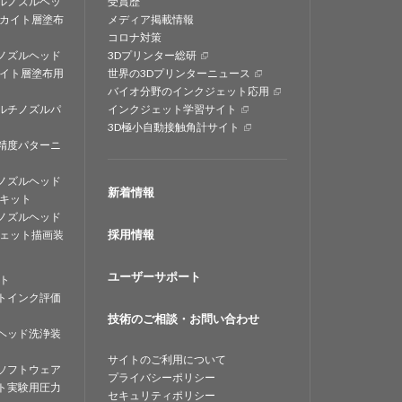
ルノズルヘッ
受賞歴
カイト層塗布
メディア掲載情報
コロナ対策
ノズルヘッド
3Dプリンター総研
イト層塗布用
世界の3Dプリンターニュース
バイオ分野のインクジェット応用
ルチノズルパ
インクジェット学習サイト
3D極小自動接触角計サイト
精度パターニ
ノズルヘッド
新着情報
キット
ノズルヘッド
採用情報
ェット描画装
ユーザーサポート
ト
トインク評価
技術のご相談・お問い合わせ
ヘッド洗浄装
サイトのご利用について
ソフトウェア
プライバシーポリシー
ト実験用圧力
セキュリティポリシー