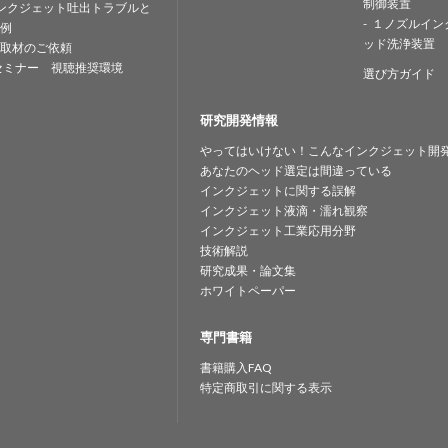
制御装置
ンクジェット吐出トラブルと
１ノズルイン
例
ッド洗浄装置
取材のご依頼
セミナー 視聴推奨環境
選び方ガイド
研究開発情報
やってはいけない！こんなインクジェット開
あなたのヘッド選定は間違っている
インクジェットに関する誤解
インクジェット液滴・濡れ観察
インクジェット工業応用分野
技術解説
研究成果・論文集
ホワイトペーパー
専門書籍
書籍購入FAQ
特定商取引に関する表示