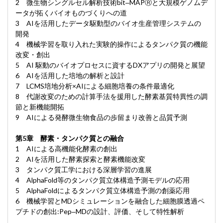
2 微生物シングルセル解析技術bit‒MAPⓇと大規模ゲノムデ
ータが拓くバイオものづくりへの道
3 AIを活用したデータ駆動型のバイオ生産管理システムの
開発
4 機械学習を取り入れた実験的操作によるタンパク質の機能
改変・創出
5 AI 駆動のバイオプロセスに資するDXアプリの開発と展望
6 AIを活用した培地の解析と設計
7 LCMS培地分析×AIによる細胞培養の条件最適化
8 代謝改変のための計算手法を援用した酵素基質特異性の調
節と新機能開拓
9 AIによる発酵微生物食品の歩留まり改善と品質予測
第5章 酵素・タンパク質との融合
1 AIによる高機能化酵素の創出
2 AIを活用した酵素探索と酵素機能改変
3 タンパク質工学における深層学習の進展
4 AlphaFold等のタンパク質立体構造予測モデルの応用
5 AlphaFoldによるタンパク質立体構造予測の創薬応用
6 機械学習とMDシミュレーションを融合した細胞膜透過ペ
プチドの創出:Pep‒MDの設計、評価、そして特性解析