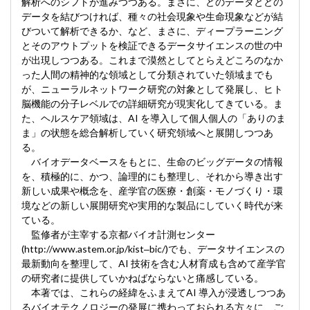
解析へのシフトが進みつつある。まさに、どのデータとどの
データを結びつければ、種々の社会現象や生命現象などが結
びついて解析できるか、など、まさに、ディープラーニング
とそのアウトプットを検証できるデータサイエンスの世の中
が出現しつつある。これまで漠然としてとらえどころのなか
った人間の精神的な領域として分類されていた領域までも
が、ニューラルネットワーク研究の対象として発展し、ヒト
脳機能の分子レベルでの詳細研究が現実化してきている。ま
た、ヘルスケア領域は、AI を導入して個人個人の「ありのま
ま」の状態を総合解析していく研究領域へと展開しつつあ
る。
バイオデータベースをもとに、生命のビッグデータの情報
を、積極的に、かつ、論理的にも整理し、それから導き出す
新しい成果や概念を、産学官の医療・創薬・モノづくり・環
境などの新しい展開研究や実用的な製品にしていく時代が来
ている。
監修者が主宰する京都バイオ計測センター
(http://www.astem.or.jp/kist‒bic/)でも、データサイエンスの
最新動向を整理して、AI 技術を含む人材育成も含めて産学官
の研究者に提供していかねばならないと痛感している。
本著では、これらの経緯をふまえてAI 導入が浸透しつつあ
るバイオテクノロジーの発展に携わっておられる方々に、ご