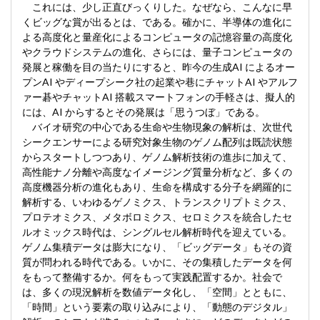
これには、少し正直びっくりした。なぜなら、こんなに早
くビッグな賞が出るとは、である。確かに、半導体の進化に
よる高度化と量産化によるコンピュータの記憶容量の高度化
やクラウドシステムの進化、さらには、量子コンピュータの
発展と稼働を目の当たりにすると、昨今の生成AI によるオー
プンAI やディープシーク社の起業や巷にチャットAI やアルフ
ァー碁やチャットAI 搭載スマートフォンの手軽さは、擬人的
には、AI からするとその発展は「思うつぼ」である。
バイオ研究の中心である生命や生物現象の解析は、次世代
シークエンサーによる研究対象生物のゲノム配列は既読状態
からスタートしつつあり、ゲノム解析技術の進歩に加えて、
高性能ナノ分離や高度なイメージング質量分析など、多くの
高度機器分析の進化もあり、生命を構成する分子を網羅的に
解析する、いわゆるゲノミクス、トランスクリプトミクス、
プロテオミクス、メタボロミクス、セロミクスを統合したセ
ルオミックス時代は、シングルセル解析時代を迎えている。
ゲノム集積データは膨大になり、「ビッグデータ」もその資
質が問われる時代である。いかに、その集積したデータを何
をもって整備するか。何をもって実践配置するか。社会で
は、多くの現況解析を数値データ化し、「空間」とともに、
「時間」という要素の取り込みにより、「動態のデジタル」