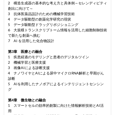
2 構造生成器の基本的な考え方と具体例～セレンディピティ
創出に向けて～
3 抗体医薬品設計のための機械学習技術
4 データ駆動型の創薬化学研究の現状
5 データ駆動型ドラッグリポジショニング
6 大規模トランスクリプトーム情報を活用した細胞制御技術
で新たな創薬へ挑む
7 AI を活用した化合物設計
第3章 医療との融合
1 疾患経過のモデリングと患者のデジタルツイン
2 機械学習と医療支援
3 画像AIによる診断支援
4 ナノワイヤとAIによる尿中マイクロRNA解析と早期がん
診断
5 AIを利用したナノポアによるインテリジェントセンシン
グ
第4章 微生物との融合
1 スマートセルの効率的創製に向けた情報解析技術とAI活
用