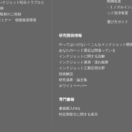
制御装置
ンクジェット吐出トラブルと
１ノズルイン
例
ッド洗浄装置
取材のご依頼
セミナー 視聴推奨環境
選び方ガイド
研究開発情報
やってはいけない！こんなインクジェット開
あなたのヘッド選定は間違っている
インクジェットに関する誤解
インクジェット液滴・濡れ観察
インクジェット工業応用分野
技術解説
研究成果・論文集
ホワイトペーパー
専門書籍
書籍購入FAQ
特定商取引に関する表示