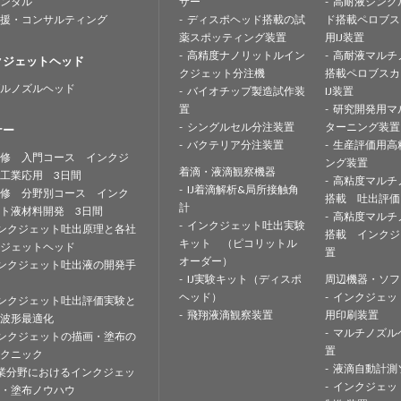
ンタル
サー
高耐液シング
援・コンサルティング
ディスポヘッド搭載の試
ド搭載ペロブス
薬スポッティング装置
用IJ装置
高精度ナノリットルイン
高耐液マルチ
クジェットヘッド
クジェット分注機
搭載ペロブスカ
ルノズルヘッド
バイオチップ製造試作装
IJ装置
置
研究開発用マ
シングルセル分注装置
ターニング装置
ナー
バクテリア分注装置
生産評価用高
修 入門コース インクジ
ング装置
着滴・液滴観察機器
工業応用 3日間
高粘度マルチ
IJ着滴解析&局所接触角
修 分野別コース インク
搭載 吐出評価
計
ト液材料開発 3日間
高粘度マルチ
インクジェット吐出実験
ンクジェット吐出原理と各社
搭載 インクジ
キット （ピコリットル
ジェットヘッド
置
オーダー）
ンクジェット吐出液の開発手
IJ実験キット（ディスポ
周辺機器・ソフ
ヘッド）
インクジェッ
ンクジェット吐出評価実験と
飛翔液滴観察装置
用印刷装置
波形最適化
マルチノズル
ンクジェットの描画・塗布の
置
クニック
液滴自動計測
業分野におけるインクジェッ
インクジェッ
・塗布ノウハウ