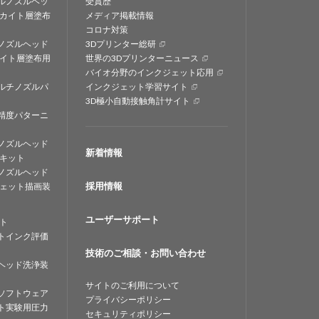
ルノズルヘッ
受賞歴
カイト層塗布
メディア掲載情報
コロナ対策
ノズルヘッド
3Dプリンター総研
イト層塗布用
世界の3Dプリンターニュース
バイオ分野のインクジェット応用
ルチノズルパ
インクジェット学習サイト
3D極小自動接触角計サイト
精度パターニ
ノズルヘッド
新着情報
キット
ノズルヘッド
採用情報
ェット描画装
ユーザーサポート
ト
トインク評価
技術のご相談・お問い合わせ
ヘッド洗浄装
サイトのご利用について
ソフトウェア
プライバシーポリシー
ト実験用圧力
セキュリティポリシー