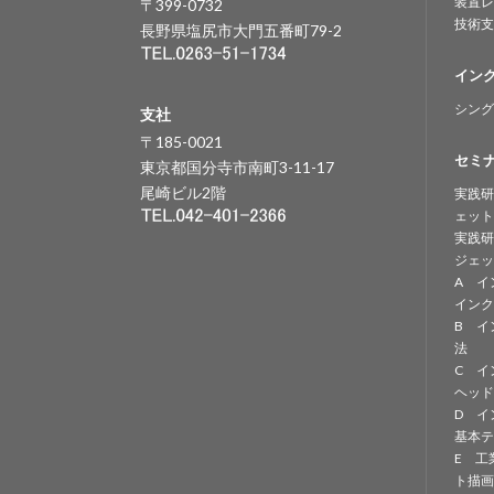
装置レ
〒399-0732
技術支
長野県塩尻市大門五番町79-2
イン
シング
支社
〒185-0021
セミ
東京都国分寺市南町3-11-17
尾崎ビル2階
実践研
ェット
実践研
ジェッ
A イ
インク
B イ
法
C イ
ヘッド
D イ
基本テ
E 工
ト描画