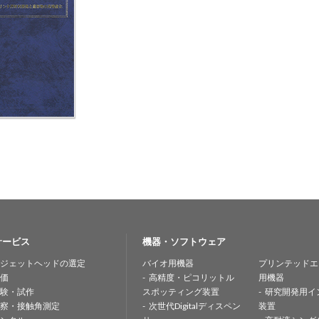
サービス
機器・ソフトウェア
ジェットヘッドの選定
バイオ用機器
プリンテッドエ
価
高精度・ピコリットル
用機器
験・試作
スポッティング装置
研究開発用イ
察・接触角測定
次世代Digitalディスペン
装置