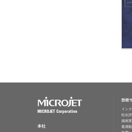
技術
インク
吐出評
描画実
本社
着滴観