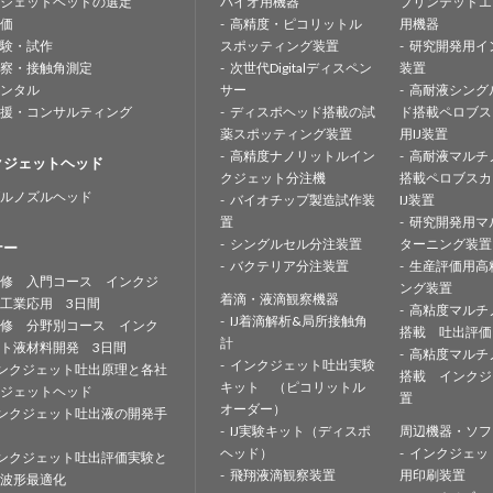
ジェットヘッドの選定
バイオ用機器
プリンテッドエ
価
高精度・ピコリットル
用機器
験・試作
スポッティング装置
研究開発用イ
察・接触角測定
次世代Digitalディスペン
装置
ンタル
サー
高耐液シング
援・コンサルティング
ディスポヘッド搭載の試
ド搭載ペロブス
薬スポッティング装置
用IJ装置
高精度ナノリットルイン
高耐液マルチ
クジェットヘッド
クジェット分注機
搭載ペロブスカ
ルノズルヘッド
バイオチップ製造試作装
IJ装置
置
研究開発用マ
シングルセル分注装置
ターニング装置
ナー
バクテリア分注装置
生産評価用高
修 入門コース インクジ
ング装置
着滴・液滴観察機器
工業応用 3日間
高粘度マルチ
IJ着滴解析&局所接触角
修 分野別コース インク
搭載 吐出評価
計
ト液材料開発 3日間
高粘度マルチ
インクジェット吐出実験
ンクジェット吐出原理と各社
搭載 インクジ
キット （ピコリットル
ジェットヘッド
置
オーダー）
ンクジェット吐出液の開発手
IJ実験キット（ディスポ
周辺機器・ソフ
ヘッド）
インクジェッ
ンクジェット吐出評価実験と
飛翔液滴観察装置
用印刷装置
波形最適化