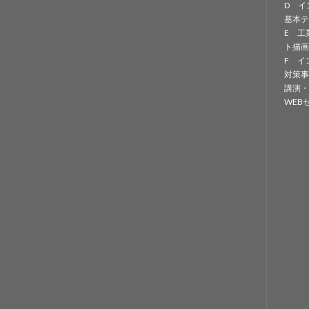
D イ
基本テ
E 工
ト描画
F イ
対策事
講演・
WEB