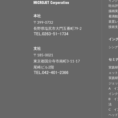
インク
吐出評
描画実
本社
着滴観
装置レ
〒399-0732
技術支
長野県塩尻市大門五番町79-2
イン
シング
支社
〒185-0021
セミ
東京都国分寺市南町3-11-17
尾崎ビル2階
実践研
ェット
実践研
ジェッ
A イ
インク
B イ
法
C イ
ヘッド