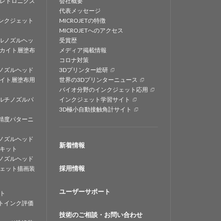
レトロニクス
会社概要
代表メッセージ
ンクジェット
MICROJETの特徴
MICROJETへのアクセス
ルノズルヘッ
受賞歴
カイト層塗布
メディア掲載情報
コロナ対策
ノズルヘッド
3Dプリンター総研
イト層塗布用
世界の3Dプリンターニュース
バイオ分野のインクジェット応用
ルチノズルパ
インクジェット学習サイト
3D極小自動接触角計サイト
精度パターニ
ノズルヘッド
新着情報
キット
ノズルヘッド
採用情報
ェット描画装
ユーザーサポート
ト
トインク評価
技術のご相談・お問い合わせ