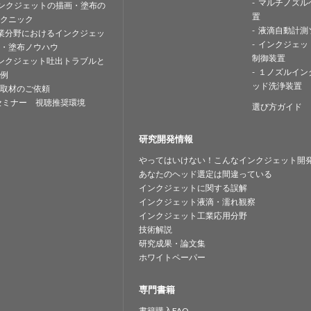
マルチノズル
ンクジェットの描画・塗布の
置
クニック
液滴自動計測
業分野におけるインクジェッ
インクジェッ
・塗布ノウハウ
制御装置
ンクジェット吐出トラブルと
１ノズルイン
例
ッド洗浄装置
取材のご依頼
セミナー 視聴推奨環境
選び方ガイド
研究開発情報
やってはいけない！こんなインクジェット開
あなたのヘッド選定は間違っている
インクジェットに関する誤解
インクジェット液滴・濡れ観察
インクジェット工業応用分野
技術解説
研究成果・論文集
ホワイトペーパー
専門書籍
書籍購入FAQ