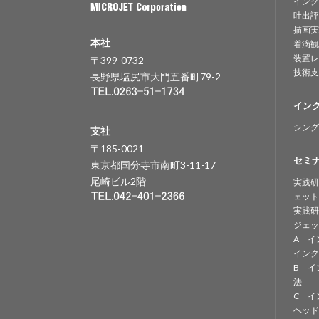
インク
吐出評
描画実
本社
着滴観
装置レ
〒399-0732
技術支
長野県塩尻市大門五番町79-2
イン
シング
支社
〒185-0021
セミ
東京都国分寺市南町3-11-17
尾崎ビル2階
実践研
ェット
実践研
ジェッ
A イ
インク
B イ
法
C イ
ヘッド