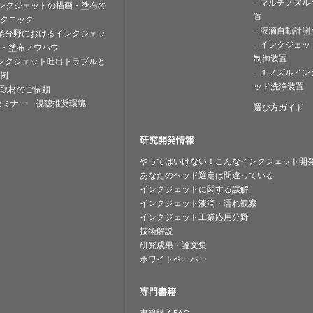
マルチノズル
ンクジェットの描画・塗布の
置
クニック
液滴自動計測
業分野におけるインクジェッ
インクジェッ
・塗布ノウハウ
制御装置
ンクジェット吐出トラブルと
１ノズルイン
例
ッド洗浄装置
取材のご依頼
セミナー 視聴推奨環境
選び方ガイド
研究開発情報
やってはいけない！こんなインクジェット開
あなたのヘッド選定は間違っている
インクジェットに関する誤解
インクジェット液滴・濡れ観察
インクジェット工業応用分野
技術解説
研究成果・論文集
ホワイトペーパー
専門書籍
書籍購入FAQ