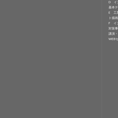
D イ
基本テ
E 工
ト描画
F イ
対策事
講演・
WEB