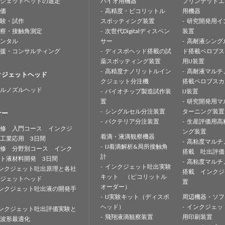
ジェットヘッドの選定
バイオ用機器
プリンテッドエ
価
高精度・ピコリットル
用機器
験・試作
スポッティング装置
研究開発用イ
察・接触角測定
次世代Digitalディスペン
装置
ンタル
サー
高耐液シング
援・コンサルティング
ディスポヘッド搭載の試
ド搭載ペロブス
薬スポッティング装置
用IJ装置
高精度ナノリットルイン
高耐液マルチ
クジェットヘッド
クジェット分注機
搭載ペロブスカ
ルノズルヘッド
バイオチップ製造試作装
IJ装置
置
研究開発用マ
シングルセル分注装置
ターニング装置
ナー
バクテリア分注装置
生産評価用高
修 入門コース インクジ
ング装置
着滴・液滴観察機器
工業応用 3日間
高粘度マルチ
IJ着滴解析&局所接触角
修 分野別コース インク
搭載 吐出評価
計
ト液材料開発 3日間
高粘度マルチ
インクジェット吐出実験
ンクジェット吐出原理と各社
搭載 インクジ
キット （ピコリットル
ジェットヘッド
置
オーダー）
ンクジェット吐出液の開発手
IJ実験キット（ディスポ
周辺機器・ソフ
ヘッド）
インクジェッ
ンクジェット吐出評価実験と
飛翔液滴観察装置
用印刷装置
波形最適化