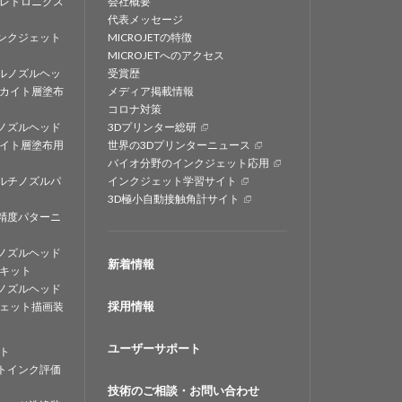
レトロニクス
会社概要
代表メッセージ
ンクジェット
MICROJETの特徴
MICROJETへのアクセス
ルノズルヘッ
受賞歴
カイト層塗布
メディア掲載情報
コロナ対策
ノズルヘッド
3Dプリンター総研
イト層塗布用
世界の3Dプリンターニュース
バイオ分野のインクジェット応用
ルチノズルパ
インクジェット学習サイト
3D極小自動接触角計サイト
精度パターニ
ノズルヘッド
新着情報
キット
ノズルヘッド
採用情報
ェット描画装
ユーザーサポート
ト
トインク評価
技術のご相談・お問い合わせ