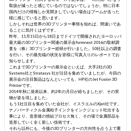
取扱が減ったと感じているのではないでしょうか。特に日本
国内だけの情報しか見聞きしていない場合はブームが去った
様に感じていると思います。
しかしそれは世界の3Dプリンター事情を知れば、間違いであ
ることに気付くはずです。
昨年、11月15日から18日までドイツで開催されたヨーロッパ
最大級の3Dプリンター関連の展示会formnext 2016の取材調
査を（株）3Dプリンター総研が行いました。50社以上の調査
を行い、その最先端の状況を皆様に写真入りのレポートでお
知らせします。
これまで3Dプリンターの展示会といえば、大手2社の3D
Systems社とStratasys 社が注目を集めていましたが、今回の
展示会の注目製品はなんといっても、HP社のJet Fusion 3D
Printerです。
2014年秋に発表以来、約2年の月日が経ちましたが、その実
物が姿を現しました。
もう1社注目を集めていた会社が、イスラエルのXjet社です。
ナノパーティクル金属粒子インクをインクジェット吐出する
事により、造形後の焼結プロセス無く、その場で金属部品を
造形していく全く新しい技術です。
それら以外にも、今後の3Dプリンターの方向性を占う上で重