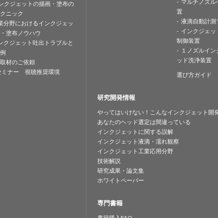
マルチノズル
ンクジェットの描画・塗布の
置
クニック
液滴自動計測
業分野におけるインクジェッ
インクジェッ
・塗布ノウハウ
制御装置
ンクジェット吐出トラブルと
１ノズルイン
例
ッド洗浄装置
取材のご依頼
セミナー 視聴推奨環境
選び方ガイド
研究開発情報
やってはいけない！こんなインクジェット開
あなたのヘッド選定は間違っている
インクジェットに関する誤解
インクジェット液滴・濡れ観察
インクジェット工業応用分野
技術解説
研究成果・論文集
ホワイトペーパー
専門書籍
書籍購入FAQ