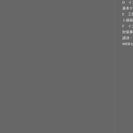
D イ
基本テ
E 工
ト描画
F イ
対策事
講演・
WEB