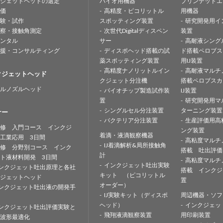
ジェットヘッドの選定
バイオ用機器
プリンテッドエ
価
高精度・ピコリットル
用機器
験・試作
スポッティング装置
研究開発用イ
察・接触角測定
次世代Digitalディスペン
装置
ンタル
サー
高耐液シング
援・コンサルティング
ディスポヘッド搭載の試
ド搭載ペロブス
薬スポッティング装置
用IJ装置
高精度ナノリットルイン
高耐液マルチ
クジェットヘッド
クジェット分注機
搭載ペロブスカ
ルノズルヘッド
バイオチップ製造試作装
IJ装置
置
研究開発用マ
シングルセル分注装置
ターニング装置
ナー
バクテリア分注装置
生産評価用高
修 入門コース インクジ
ング装置
着滴・液滴観察機器
工業応用 3日間
高粘度マルチ
IJ着滴解析&局所接触角
修 分野別コース インク
搭載 吐出評価
計
ト液材料開発 3日間
高粘度マルチ
インクジェット吐出実験
ンクジェット吐出原理と各社
搭載 インクジ
キット （ピコリットル
ジェットヘッド
置
オーダー）
ンクジェット吐出液の開発手
IJ実験キット（ディスポ
周辺機器・ソフ
ヘッド）
インクジェッ
ンクジェット吐出評価実験と
飛翔液滴観察装置
用印刷装置
波形最適化