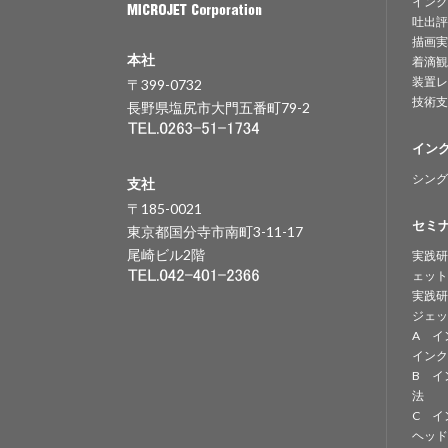
インク
吐出評
描画実
本社
着滴観
装置レ
〒399-0732
技術支
長野県塩尻市大門五番町79-2
イン
シング
支社
〒185-0021
セミ
東京都国分寺市南町3-11-17
尾崎ビル2階
実践研
ェット
実践研
ジェッ
A イ
インク
B イ
法
C イ
ヘッド