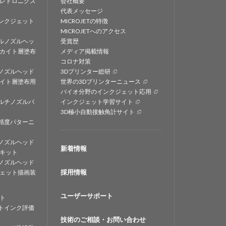
レトロニクス
会社概要
代表メッセージ
ンクジェット
MICROJETの特徴
MICROJETへのアクセス
ルノズルヘッ
受賞歴
カイト層塗布
メディア掲載情報
コロナ対策
ノズルヘッド
3Dプリンター総研
イト層塗布用
世界の3Dプリンターニュース
バイオ分野のインクジェット応用
ルチノズルパ
インクジェット学習サイト
3D極小自動接触角計サイト
精度パターニ
ノズルヘッド
新着情報
キット
ノズルヘッド
採用情報
ェット描画装
ユーザーサポート
ト
トインク評価
技術のご相談・お問い合わせ