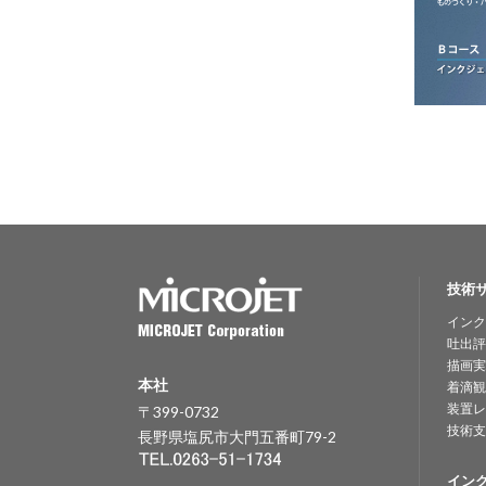
技術
インク
吐出評
描画実
本社
着滴観
装置レ
〒399-0732
技術支
長野県塩尻市大門五番町79-2
イン