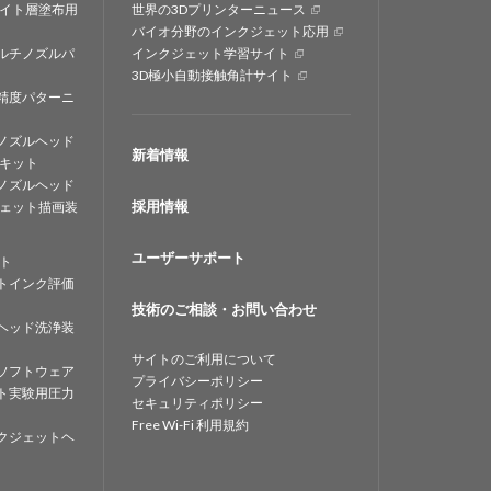
イト層塗布用
世界の3Dプリンターニュース
バイオ分野のインクジェット応用
ルチノズルパ
インクジェット学習サイト
3D極小自動接触角計サイト
精度パターニ
ノズルヘッド
新着情報
キット
ノズルヘッド
採用情報
ェット描画装
ユーザーサポート
ト
トインク評価
技術のご相談・お問い合わせ
ヘッド洗浄装
サイトのご利用について
ソフトウェア
プライバシーポリシー
ト実験用圧力
セキュリティポリシー
Free Wi-Fi 利用規約
クジェットヘ