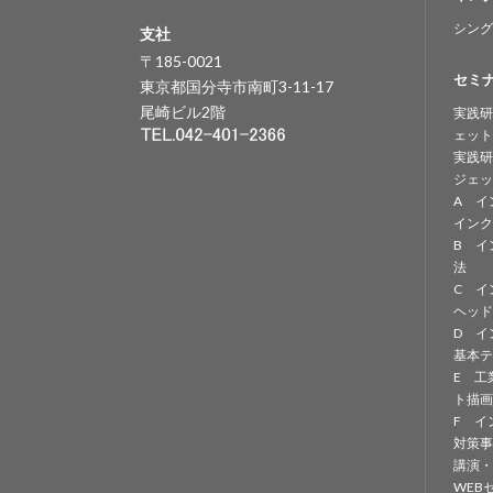
シング
支社
〒185-0021
セミ
東京都国分寺市南町3-11-17
尾崎ビル2階
実践研
ェット
実践研
ジェッ
A イ
インク
B イ
法
C イ
ヘッド
D イ
基本テ
E 工
ト描画
F イ
対策事
講演・
WEB