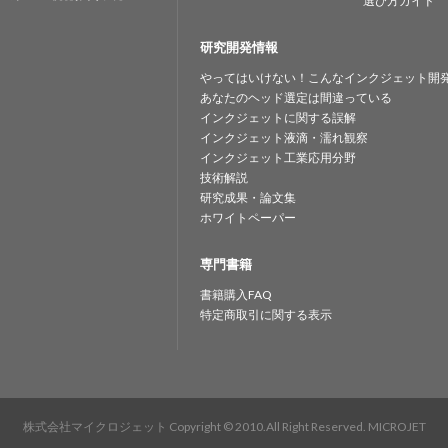
選び方ガイド
研究開発情報
やってはいけない！こんなインクジェット開
あなたのヘッド選定は間違っている
インクジェットに関する誤解
インクジェット液滴・濡れ観察
インクジェット工業応用分野
技術解説
研究成果・論文集
ホワイトペーパー
専門書籍
書籍購入FAQ
特定商取引に関する表示
株式会社マイクロジェット
Copyright © 2010.All Right Reserved. MICROJET