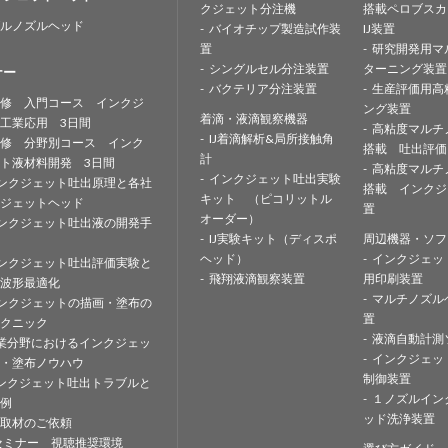
クジェット分注機
搭載ペロブスカ
ルノズルヘッド
バイオチップ製造試作装
IJ装置
置
研究開発用マ
シングルセル分注装置
ターニング装置
ナー
バクテリア分注装置
生産評価用高
修 入門コース インクジ
ング装置
着滴・液滴観察機器
工業応用 3日間
高粘度マルチ
IJ着滴解析&局所接触角
修 分野別コース インク
搭載 吐出評価
計
ト液材料開発 3日間
高粘度マルチ
インクジェット吐出実験
ンクジェット吐出原理と各社
搭載 インクジ
キット （ピコリットル
ジェットヘッド
置
オーダー）
ンクジェット吐出液の開発手
IJ実験キット（ディスポ
周辺機器・ソフ
ヘッド）
インクジェッ
ンクジェット吐出評価実験と
飛翔液滴観察装置
用印刷装置
波形最適化
マルチノズル
ンクジェットの描画・塗布の
置
クニック
液滴自動計測
業分野におけるインクジェッ
インクジェッ
・塗布ノウハウ
制御装置
ンクジェット吐出トラブルと
１ノズルイン
例
ッド洗浄装置
取材のご依頼
セミナー 視聴推奨環境