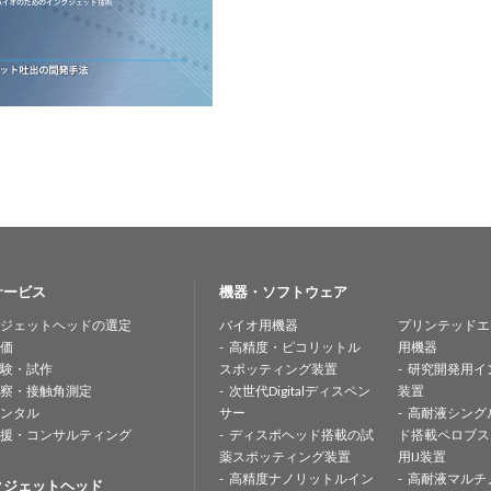
サービス
機器・ソフトウェア
ジェットヘッドの選定
バイオ用機器
プリンテッドエ
価
高精度・ピコリットル
用機器
験・試作
スポッティング装置
研究開発用イ
察・接触角測定
次世代Digitalディスペン
装置
ンタル
サー
高耐液シング
援・コンサルティング
ディスポヘッド搭載の試
ド搭載ペロブス
薬スポッティング装置
用IJ装置
高精度ナノリットルイン
高耐液マルチ
クジェットヘッド